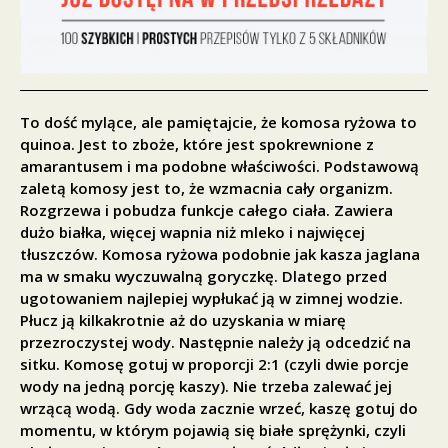
To dość mylące, ale pamiętajcie, że komosa ryżowa to
quinoa. Jest to zboże, które jest spokrewnione z
amarantusem i ma podobne właściwości. Podstawową
zaletą komosy jest to, że wzmacnia cały organizm.
Rozgrzewa i pobudza funkcje całego ciała. Zawiera
dużo białka, więcej wapnia niż mleko i najwięcej
tłuszczów. Komosa ryżowa podobnie jak kasza jaglana
ma w smaku wyczuwalną goryczkę. Dlatego przed
ugotowaniem najlepiej wypłukać ją w zimnej wodzie.
Płucz ją kilkakrotnie aż do uzyskania w miarę
przezroczystej wody. Następnie należy ją odcedzić na
sitku. Komosę gotuj w proporcji 2:1 (czyli dwie porcje
wody na jedną porcję kaszy). Nie trzeba zalewać jej
wrzącą wodą. Gdy woda zacznie wrzeć, kaszę gotuj do
momentu, w którym pojawią się białe sprężynki, czyli