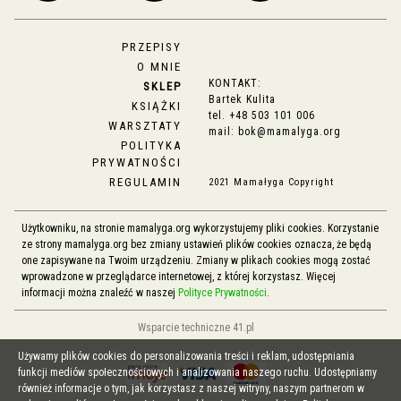
PRZEPISY
O MNIE
KONTAKT:
SKLEP
Bartek Kulita
KSIĄŻKI
tel.
+48 503 101 006
WARSZTATY
mail:
bok@mamalyga.org
POLITYKA
PRYWATNOŚCI
REGULAMIN
2021 Mamałyga Copyright
Użytkowniku, na stronie mamalyga.org wykorzystujemy pliki cookies. Korzystanie
ze strony mamalyga.org bez zmiany ustawień plików cookies oznacza, że będą
one zapisywane na Twoim urządzeniu. Zmiany w plikach cookies mogą zostać
wprowadzone w przeglądarce internetowej, z której korzystasz. Więcej
informacji można znaleźć w naszej
Polityce Prywatności
.
Wsparcie techniczne 41.pl
Używamy plików cookies do personalizowania treści i reklam, udostępniania
funkcji mediów społecznościowych i analizowania naszego ruchu. Udostępniamy
również informacje o tym, jak korzystasz z naszej witryny, naszym partnerom w