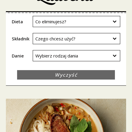
Dieta
Dieta
Dieta
Składnik
Składnik
Składnik
Danie
Danie
Danie
Wyczyść