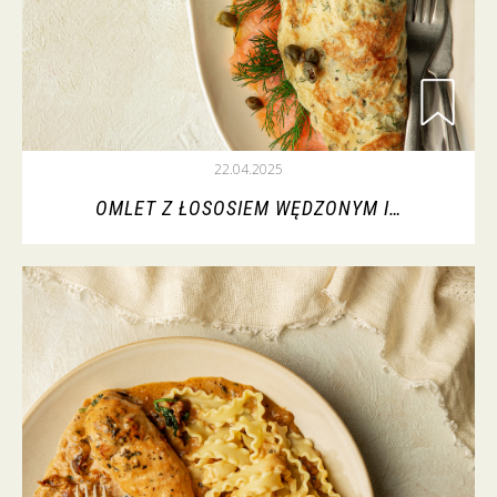
22.04.2025
OMLET Z ŁOSOSIEM WĘDZONYM I…