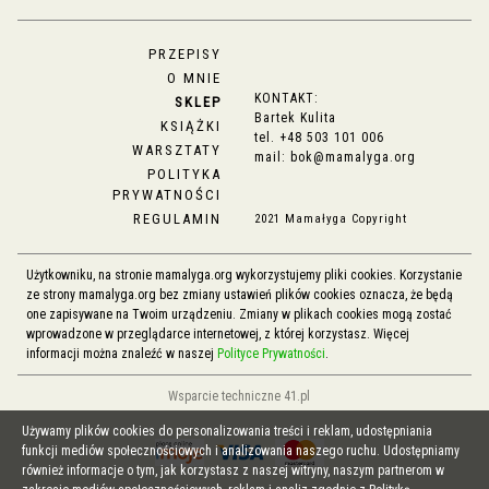
PRZEPISY
O MNIE
KONTAKT:
SKLEP
Bartek Kulita
KSIĄŻKI
tel.
+48 503 101 006
WARSZTATY
mail:
bok@mamalyga.org
POLITYKA
PRYWATNOŚCI
REGULAMIN
2021 Mamałyga Copyright
Użytkowniku, na stronie mamalyga.org wykorzystujemy pliki cookies. Korzystanie
ze strony mamalyga.org bez zmiany ustawień plików cookies oznacza, że będą
one zapisywane na Twoim urządzeniu. Zmiany w plikach cookies mogą zostać
wprowadzone w przeglądarce internetowej, z której korzystasz. Więcej
informacji można znaleźć w naszej
Polityce Prywatności
.
Wsparcie techniczne 41.pl
Używamy plików cookies do personalizowania treści i reklam, udostępniania
funkcji mediów społecznościowych i analizowania naszego ruchu. Udostępniamy
również informacje o tym, jak korzystasz z naszej witryny, naszym partnerom w