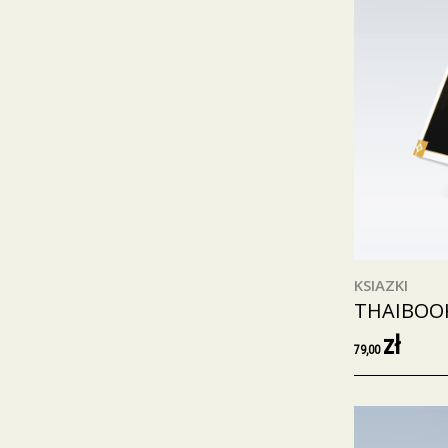
KSIAZKI
THAIBOO
zł
79,00