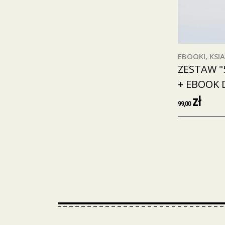
EBOOKI, KSIA
ZESTAW "
+ EBOOK 
zł
99,00