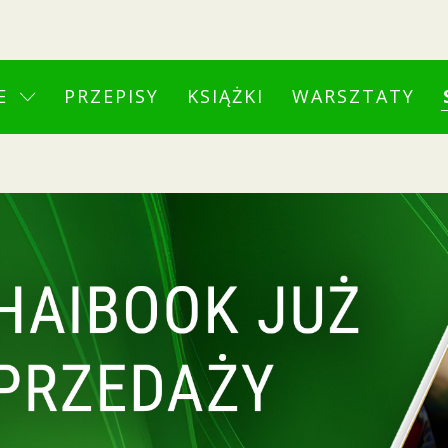
E
PRZEPISY
KSIĄŻKI
WARSZTATY