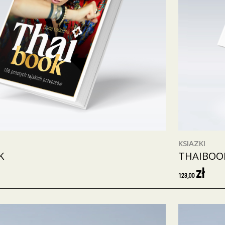
KSIAZKI
K
THAIBOOK
zł
123,00