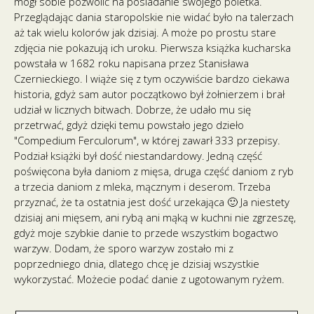
mógł sobie pozwolić na posiadanie swojego poletka.
Przeglądając dania staropolskie nie widać było na talerzach
aż tak wielu kolorów jak dzisiaj. A może po prostu stare
zdjęcia nie pokazują ich uroku. Pierwsza książka kucharska
powstała w 1682 roku napisana przez Stanisława
Czernieckiego. I wiąże się z tym oczywiście bardzo ciekawa
historia, gdyż sam autor początkowo był żołnierzem i brał
udział w licznych bitwach. Dobrze, że udało mu się
przetrwać, gdyż dzięki temu powstało jego dzieło
"Compedium Ferculorum", w której zawarł 333 przepisy.
Podział książki był dość niestandardowy. Jedną część
poświęcona była daniom z mięsa, druga część daniom z ryb
a trzecia daniom z mleka, mącznym i deserom. Trzeba
przyznać, że ta ostatnia jest dość urzekająca 🙂 Ja niestety
dzisiaj ani mięsem, ani rybą ani mąką w kuchni nie zgrzeszę,
gdyż moje szybkie danie to przede wszystkim bogactwo
warzyw. Dodam, że sporo warzyw zostało mi z
poprzedniego dnia, dlatego chcę je dzisiaj wszystkie
wykorzystać. Możecie podać danie z ugotowanym ryżem.