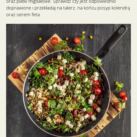
oraz płatki migdałowe. Sprawdź czy jest odpowiednio
doprawione i przekładaj na talerz. na końcu posyp kolendrą
oraz serem feta.