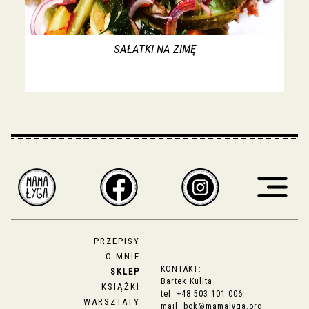
SAŁATKI NA ZIMĘ
PRZEPISY
O MNIE
KONTAKT:
SKLEP
Bartek Kulita
KSIĄŻKI
tel.
+48 503 101 006
WARSZTATY
mail:
bok@mamalyga.org