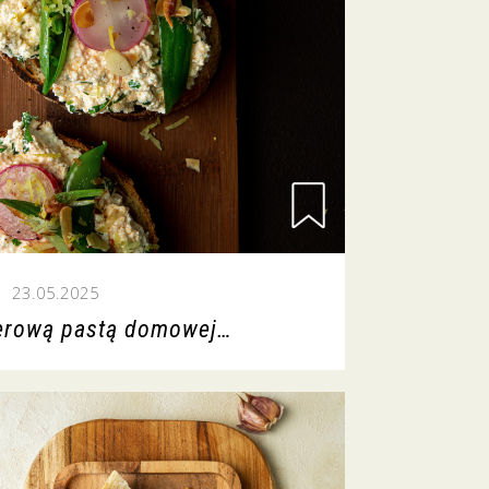
23.05.2025
serową pastą domowej…