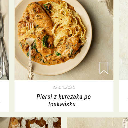
22.04.2025
Piersi z kurczaka po
…
toskańsku…