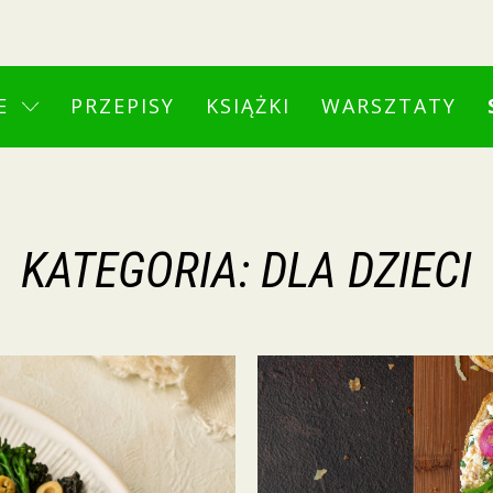
E
PRZEPISY
KSIĄŻKI
WARSZTATY
KATEGORIA:
DLA DZIECI