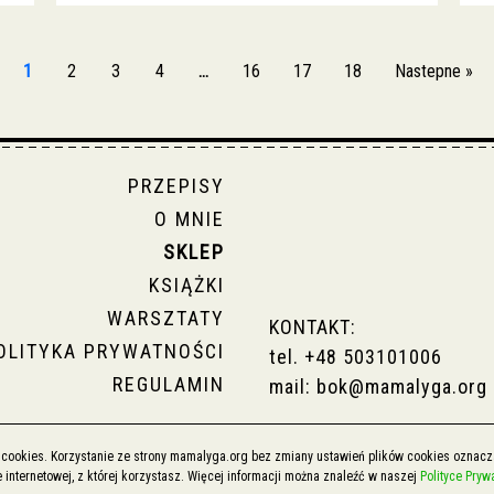
1
2
3
4
…
16
17
18
Nastepne »
PRZEPISY
O MNIE
SKLEP
KSIĄŻKI
WARSZTATY
KONTAKT:
OLITYKA PRYWATNOŚCI
tel.
+48 503101006
REGULAMIN
mail:
bok@mamalyga.org
i cookies. Korzystanie ze strony mamalyga.org bez zmiany ustawień plików cookies ozna
nternetowej, z której korzystasz. Więcej informacji można znaleźć w naszej
Polityce Pryw