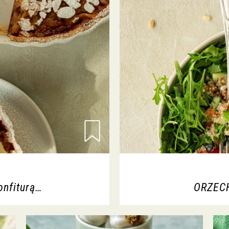
onfiturą…
ORZEC