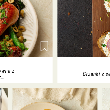
ywna z
Grzanki z 
z…