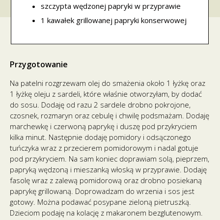
szczypta wędzonej papryki w przyprawie
1 kawałek grillowanej papryki konserwowej
Przygotowanie
Na patelni rozgrzewam olej do smażenia około 1 łyżkę oraz
1 łyżkę oleju z sardeli, które właśnie otworzyłam, by dodać
do sosu. Dodaję od razu 2 sardele drobno pokrojone,
czosnek, rozmaryn oraz cebulę i chwilę podsmażam. Dodaję
marchewkę i czerwoną paprykę i duszę pod przykryciem
kilka minut. Następnie dodaję pomidory i odsączonego
tuńczyka wraz z przecierem pomidorowym i nadal gotuje
pod przykryciem. Na sam koniec doprawiam solą, pieprzem,
papryką wędzoną i mieszanką włoską w przyprawie. Dodaję
fasolę wraz z zalewą pomidorową oraz drobno posiekaną
paprykę grillowaną. Doprowadzam do wrzenia i sos jest
gotowy. Można podawać posypane zieloną pietruszką.
Dzieciom podaję na kolację z makaronem bezglutenowym.