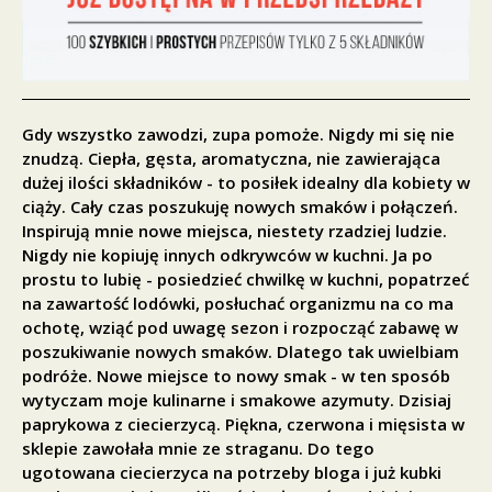
Gdy wszystko zawodzi, zupa pomoże. Nigdy mi się nie
znudzą. Ciepła, gęsta, aromatyczna, nie zawierająca
dużej ilości składników - to posiłek idealny dla kobiety w
ciąży. Cały czas poszukuję nowych smaków i połączeń.
Inspirują mnie nowe miejsca, niestety rzadziej ludzie.
Nigdy nie kopiuję innych odkrywców w kuchni. Ja po
prostu to lubię - posiedzieć chwilkę w kuchni, popatrzeć
na zawartość lodówki, posłuchać organizmu na co ma
ochotę, wziąć pod uwagę sezon i rozpocząć zabawę w
poszukiwanie nowych smaków. Dlatego tak uwielbiam
podróże. Nowe miejsce to nowy smak - w ten sposób
wytyczam moje kulinarne i smakowe azymuty. Dzisiaj
paprykowa z ciecierzycą. Piękna, czerwona i mięsista w
sklepie zawołała mnie ze straganu. Do tego
ugotowana ciecierzyca na potrzeby bloga i już kubki