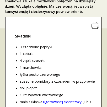
smakowe szukają możliwości połączeń na dzisiejszy
dzień. Wygląda obłędnie. Ma czerwoną, jedwabistą
konsystencję i ciecierzycowy powiew orientu
Składniki
3 czerwone papryki
1 cebula
4 ząbki czosnku
1 marchewka
łyżka pesto czerwonego
suszone pomidory z czosnkiem w przyprawie
sól, pieprz
1 litr wywaru warzywnego
mała szklanka
u
gotowanej ciecierzycy
(lub z