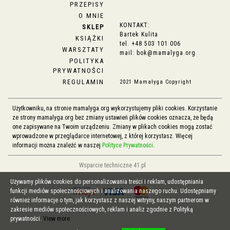
PRZEPISY
O MNIE
KONTAKT:
SKLEP
Bartek Kulita
KSIĄŻKI
tel.
+48 503 101 006
WARSZTATY
mail:
bok@mamalyga.org
POLITYKA
PRYWATNOŚCI
REGULAMIN
2021 Mamałyga Copyright
Użytkowniku, na stronie mamalyga.org wykorzystujemy pliki cookies. Korzystanie
ze strony mamalyga.org bez zmiany ustawień plików cookies oznacza, że będą
one zapisywane na Twoim urządzeniu. Zmiany w plikach cookies mogą zostać
wprowadzone w przeglądarce internetowej, z której korzystasz. Więcej
informacji można znaleźć w naszej
Polityce Prywatności
.
Wsparcie techniczne 41.pl
Używamy plików cookies do personalizowania treści i reklam, udostępniania
funkcji mediów społecznościowych i analizowania naszego ruchu. Udostępniamy
również informacje o tym, jak korzystasz z naszej witryny, naszym partnerom w
zakresie mediów społecznościowych, reklam i analiz zgodnie z Polityką
prywatności.
View more