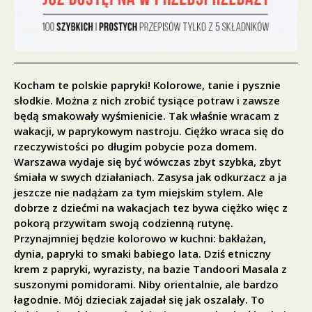
Kocham te polskie papryki! Kolorowe, tanie i pysznie
słodkie. Można z nich zrobić tysiące potraw i zawsze
będą smakowały wyśmienicie. Tak właśnie wracam z
wakacji, w paprykowym nastroju. Ciężko wraca się do
rzeczywistości po długim pobycie poza domem.
Warszawa wydaje się być wówczas zbyt szybka, zbyt
śmiała w swych działaniach. Zasysa jak odkurzacz a ja
jeszcze nie nadążam za tym miejskim stylem. Ale
dobrze z dziećmi na wakacjach tez bywa ciężko więc z
pokorą przywitam swoją codzienną rutynę.
Przynajmniej będzie kolorowo w kuchni: bakłażan,
dynia, papryki to smaki babiego lata. Dziś etniczny
krem z papryki, wyrazisty, na bazie Tandoori Masala z
suszonymi pomidorami. Niby orientalnie, ale bardzo
łagodnie. Mój dzieciak zajadał się jak oszalały. To