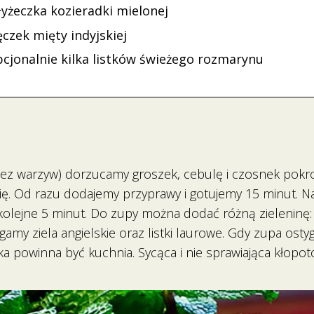
łyżeczka kozieradki mielonej
czek mięty indyjskiej
pcjonalnie kilka listków świeżego rozmarynu
ez warzyw) dorzucamy groszek, cebulę i czosnek pokroj
ię. Od razu dodajemy przyprawy i gotujemy 15 minut. 
kolejne 5 minut. Do zupy można dodać różną zieleninę:
ągamy ziela angielskie oraz listki laurowe. Gdy zupa ost
aka powinna być kuchnia. Sycąca i nie sprawiająca kłopot