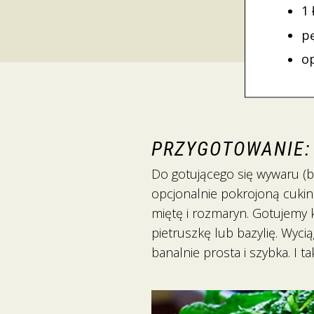
1 
pę
o
PRZYGOTOWANIE:
Do gotującego się wywaru (b
opcjonalnie pokrojoną cukin
miętę i rozmaryn. Gotujemy 
pietruszkę lub bazylię. Wyci
banalnie prosta i szybka. I t