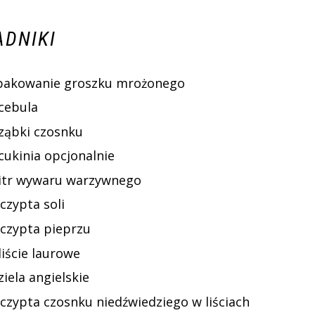
ADNIKI
pakowanie groszku mrożonego
 cebula
 ząbki czosnku
cukinia opcjonalnie
litr wywaru warzywnego
czypta soli
zczypta pieprzu
liście laurowe
ziela angielskie
zczypta czosnku niedźwiedziego w liściach