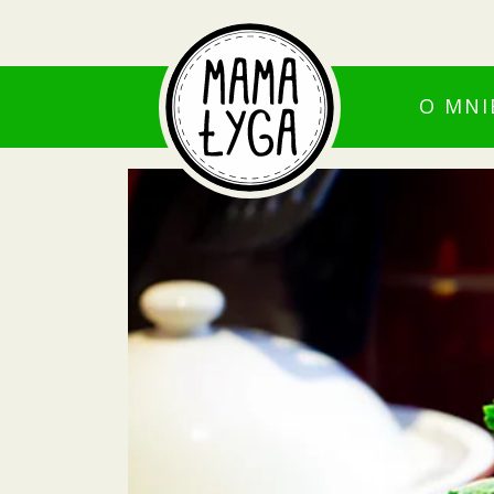
O MNI