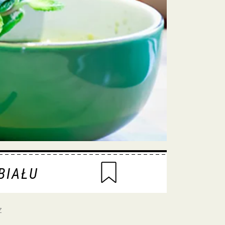
BIAŁU
z