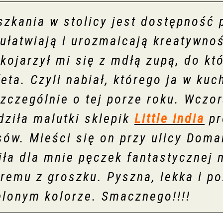
szkania w stolicy jest dostępność
 ułatwiają i urozmaicają kreatywno
kojarzył mi się z mdłą zupą, do kt
eta. Czyli nabiał, którego ja w ku
zczególnie o tej porze roku. Wczor
ziła malutki sklepik
Little India
pr
ów. Mieści się on przy ulicy Doma
ła dla mnie pęczek fantastycznej m
kremu z groszku. Pyszna, lekka i p
elonym kolorze. Smacznego!!!!