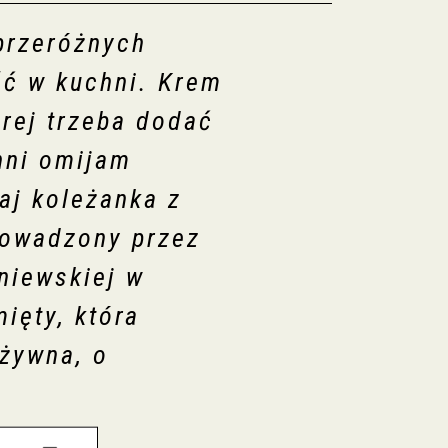
 przeróżnych
ść w kuchni. Krem
órej trzeba dodać
chni omijam
aj koleżanka z
owadzony przez
niewskiej w
ięty, która
ożywna, o