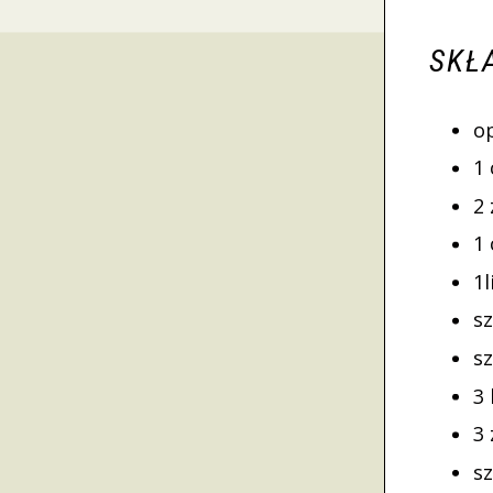
SKŁ
o
1
2
1 
1
sz
s
3 
3 
s