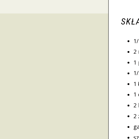
SKŁ
1/
2
1
1
1 
1
2 
2 
ga
sz