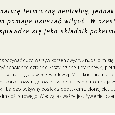
naturę termiczną neutralną, jednak
m pomaga osuszać wilgoć. W czasie
sprawdza się jako składnik pokarm
 spożywać dużo warzyw korzeniowych. Znudziło mi się j
ć zbawienne działanie kaszy jaglanej i marchewki, pietr
isów na blogu, a więcej w telewizji. Moja kuchnia musi 
ami korzeniowymi gotowana w delikatnym bulionie z jar
 i bardzo pożywny posiłek z dodatkiem zielonej pietrus
ę im coś zdrowego. Wiedzą jak ważne jest żywienie i cze