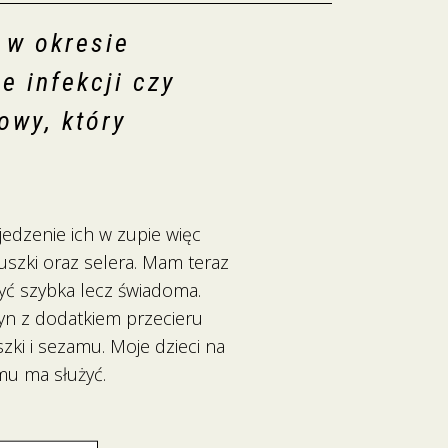
 w okresie
 infekcji czy
owy, który
edzenie ich w zupie więc
uszki oraz selera. Mam teraz
być szybka lecz świadoma.
zyn z dodatkiem przecieru
zki i sezamu. Moje dzieci na
mu ma służyć.