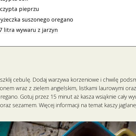
zczypta pieprzu
 łyżeczka suszonego oregano
7 litra wywaru z jarzyn
szklij cebulę. Dodaj warzywa korzeniowe i chwilę pods
ulionem wraz z zielem angielskim, listkami laurowymi ora
regano. Gotuj przez 15 minut aż kasza wsiąknie cały w
oraz sezamem. Więcej informacji na temat kaszy jaglanej 