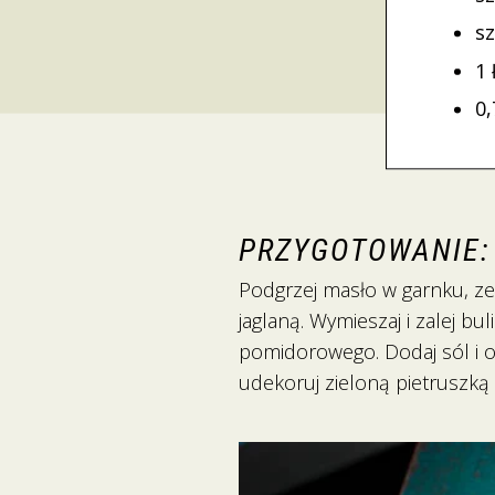
s
1
0,
PRZYGOTOWANIE:
Podgrzej masło w garnku, ze
jaglaną. Wymieszaj i zalej b
pomidorowego. Dodaj sól i o
udekoruj zieloną pietruszką 