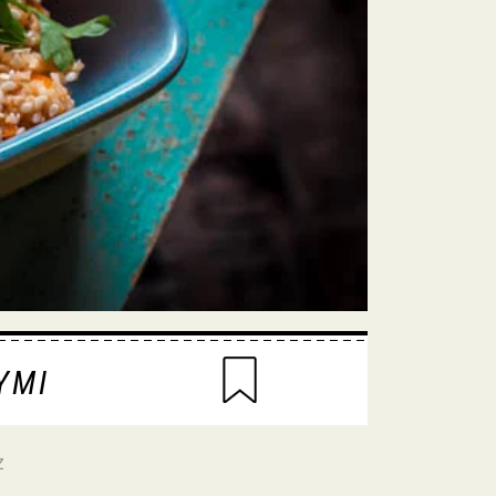
YMI
z