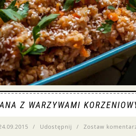
LANA Z WARZYWAMI KORZENIOW
24.09.2015
/
Udostępnij
/
Zostaw komentar