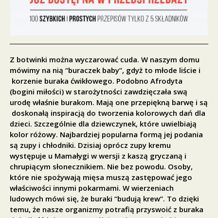
Z botwinki można wyczarować cuda. W naszym domu
mówimy na nią “buraczek baby”, gdyż to młode liście i
korzenie buraka ćwikłowego. Podobno Afrodyta
(bogini miłości) w starożytności zawdzięczała swą
urodę właśnie burakom. Mają one przepiękną barwę i są
doskonałą inspiracją do tworzenia kolorowych dań dla
dzieci. Szczególnie dla dziewczynek, które uwielbiają
kolor różowy. Najbardziej popularna formą jej podania
są zupy i chłodniki. Dzisiaj oprócz zupy kremu
występuje u Mamałygi w wersji z kaszą gryczaną i
chrupiącym słonecznikiem. Nie bez powodu. Osoby,
które nie spożywają mięsa muszą zastępować jego
właściwości innymi pokarmami. W wierzeniach
ludowych mówi się, że buraki “budują krew”. To dzięki
temu, że nasze organizmy potrafią przyswoić z buraka