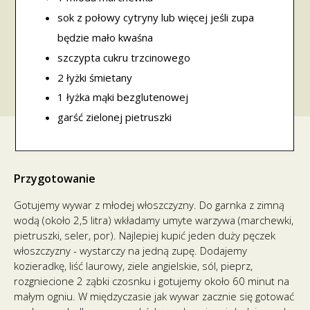
sok z połowy cytryny lub więcej jeśli zupa
będzie mało kwaśna
szczypta cukru trzcinowego
2 łyżki śmietany
1 łyżka mąki bezglutenowej
garść zielonej pietruszki
Przygotowanie
Gotujemy wywar z młodej włoszczyzny. Do garnka z zimną
wodą (około 2,5 litra) wkładamy umyte warzywa (marchewki,
pietruszki, seler, por). Najlepiej kupić jeden duży pęczek
włoszczyzny - wystarczy na jedną zupę. Dodajemy
kozieradkę, liść laurowy, ziele angielskie, sól, pieprz,
rozgniecione 2 ząbki czosnku i gotujemy około 60 minut na
małym ogniu. W międzyczasie jak wywar zacznie się gotować