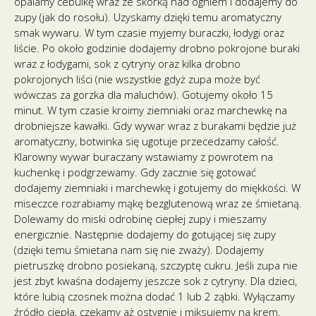
opalamy cebulkę wraz ze skórką nad ogniem i dodajemy do
zupy (jak do rosołu). Uzyskamy dzięki temu aromatyczny
smak wywaru. W tym czasie myjemy buraczki, łodygi oraz
liście. Po około godzinie dodajemy drobno pokrojone buraki
wraz z łodygami, sok z cytryny oraz kilka drobno
pokrojonych liści (nie wszystkie gdyż zupa może być
wówczas za gorzka dla maluchów). Gotujemy około 15
minut. W tym czasie kroimy ziemniaki oraz marchewkę na
drobniejsze kawałki. Gdy wywar wraz z burakami będzie już
aromatyczny, botwinka się ugotuje przecedzamy całość.
Klarowny wywar buraczany wstawiamy z powrotem na
kuchenkę i podgrzewamy. Gdy zacznie się gotować
dodajemy ziemniaki i marchewkę i gotujemy do miękkości. W
miseczce rozrabiamy mąkę bezglutenową wraz ze śmietaną.
Dolewamy do miski odrobinę ciepłej zupy i mieszamy
energicznie. Następnie dodajemy do gotującej się zupy
(dzięki temu śmietana nam się nie zważy). Dodajemy
pietruszkę drobno posiekaną, szczyptę cukru. Jeśli zupa nie
jest zbyt kwaśna dodajemy jeszcze sok z cytryny. Dla dzieci,
które lubią czosnek można dodać 1 lub 2 ząbki. Wyłączamy
źródło ciepła, czekamy aż ostygnie i miksujemy na krem.