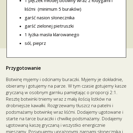
1 pęczek młodej botiwny wraz z łodygami i
liśćmi (minimum 5 buraków)
garść nasion słonecznika
garść zielonej pietruszki
1 łyżka masła klarowanego
sól, pieprz
Przygotowanie
Botwinę myjemy i odcinamy buraczki. Myjemy je dokładnie,
obieramy i gotujemy na parze. W tym czasie gotujemy kasze
gryczaną w osobnym garnku pamiętając o proporcji 2:1.
Resztę botwinki tniemy wraz z małą ilością listków na
drobniejsze kawałki. Rozgrzewamy tłuszcz na patelni i
podsmażamy botwinkę wraz liśćmi. Dodajemy ugotowane i
starte na tarce buraczki i chwilkę podsmażamy. Dodajemy
ugotowaną kaszę gryczaną i wszystko energicznie
mieszamy. Posypujemy uprażonymi ziarnami słonecznika i