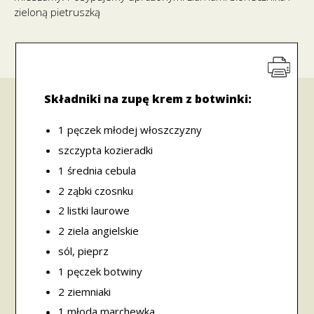
zieloną pietruszką
Składniki na zupę krem z botwinki:
1 pęczek młodej włoszczyzny
szczypta kozieradki
1 średnia cebula
2 ząbki czosnku
2 listki laurowe
2 ziela angielskie
sól, pieprz
1 pęczek botwiny
2 ziemniaki
1 młoda marchewka