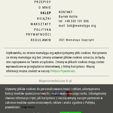
PRZEPISY
O MNIE
KONTAKT:
SKLEP
Bartek Kulita
KSIĄŻKI
tel.
+48 503 101 006
WARSZTATY
mail:
bok@mamalyga.org
POLITYKA
PRYWATNOŚCI
REGULAMIN
2021 Mamałyga Copyright
Użytkowniku, na stronie mamalyga.org wykorzystujemy pliki cookies. Korzystanie
ze strony mamalyga.org bez zmiany ustawień plików cookies oznacza, że będą
one zapisywane na Twoim urządzeniu. Zmiany w plikach cookies mogą zostać
wprowadzone w przeglądarce internetowej, z której korzystasz. Więcej
informacji można znaleźć w naszej
Polityce Prywatności
.
Wsparcie techniczne 41.pl
Używamy plików cookies do personalizowania treści i reklam, udostępniania
funkcji mediów społecznościowych i analizowania naszego ruchu. Udostępniamy
również informacje o tym, jak korzystasz z naszej witryny, naszym partnerom w
zakresie mediów społecznościowych, reklam i analiz zgodnie z Polityką
prywatności.
View more