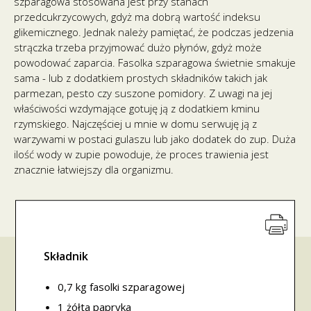
szparagowa stosowana jest przy stanach
przedcukrzycowych, gdyż ma dobrą wartość indeksu
glikemicznego. Jednak należy pamiętać, że podczas jedzenia
strączka trzeba przyjmować dużo płynów, gdyż może
powodować zaparcia. Fasolka szparagowa świetnie smakuje
sama - lub z dodatkiem prostych składników takich jak
parmezan, pesto czy suszone pomidory. Z uwagi na jej
właściwości wzdymające gotuję ją z dodatkiem kminu
rzymskiego. Najczęściej u mnie w domu serwuję ją z
warzywami w postaci gulaszu lub jako dodatek do zup. Duża
ilość wody w zupie powoduje, że proces trawienia jest
znacznie łatwiejszy dla organizmu.
Składnik
0,7 kg fasolki szparagowej
1 żółta papryka