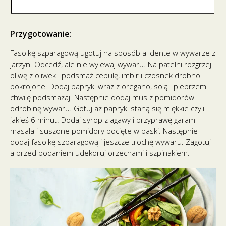
Przygotowanie:
Fasolkę szparagową ugotuj na sposób al dente w wywarze z
jarzyn. Odcedź, ale nie wylewaj wywaru. Na patelni rozgrzej
oliwę z oliwek i podsmaż cebulę, imbir i czosnek drobno
pokrojone. Dodaj papryki wraz z oregano, solą i pieprzem i
chwilę podsmażaj. Następnie dodaj mus z pomidorów i
odrobinę wywaru. Gotuj aż papryki staną się miękkie czyli
jakieś 6 minut. Dodaj syrop z agawy i przyprawę garam
masala i suszone pomidory pocięte w paski. Następnie
dodaj fasolkę szparagową i jeszcze trochę wywaru. Zagotuj
a przed podaniem udekoruj orzechami i szpinakiem.