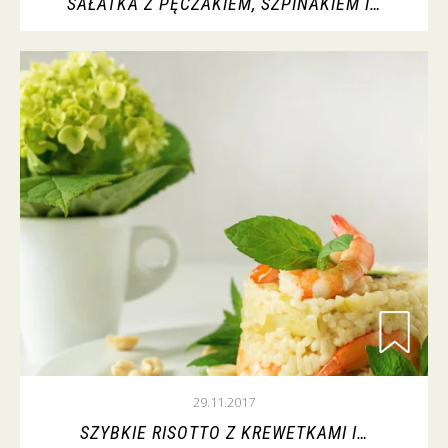
SAŁATKA Z PĘCZAKIEM, SZPINAKIEM I…
29.11.2017
SZYBKIE RISOTTO Z KREWETKAMI I…