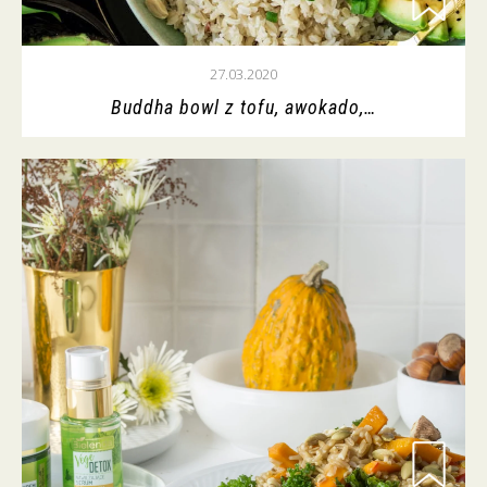
27.03.2020
Buddha bowl z tofu, awokado,…