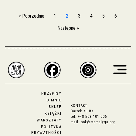
« Poprzednie
1
2
3
4
5
6
Nastepne »
PRZEPISY
O MNIE
KONTAKT:
SKLEP
Bartek Kulita
KSIĄŻKI
tel.
+48 503 101 006
WARSZTATY
mail:
bok@mamalyga.org
POLITYKA
PRYWATNOŚCI