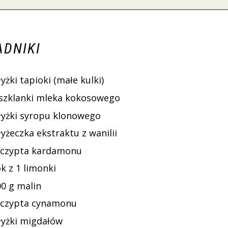
ADNIKI
łyżki tapioki (małe kulki)
 szklanki mleka kokosowego
 łyżki syropu klonowego
łyżeczka ekstraktu z wanilii
zczypta kardamonu
k z 1 limonki
00 g malin
zczypta cynamonu
 łyżki migdałów