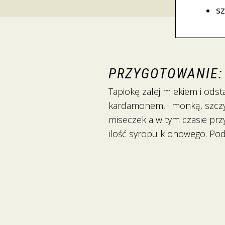
sz
PRZYGOTOWANIE:
Tapiokę zalej mlekiem i ods
kardamonem, limonką, szczyp
miseczek a w tym czasie przy
ilość syropu klonowego. Po