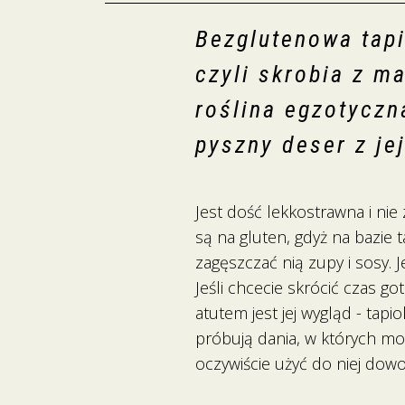
Bezglutenowa tapi
czyli skrobia z m
roślina egzotyczn
pyszny deser z je
Jest dość lekkostrawna i ni
są na gluten, gdyż na bazi
zagęszczać nią zupy i sosy. J
Jeśli chcecie skrócić czas 
atutem jest jej wygląd - tapi
próbują dania, w których moż
oczywiście użyć do niej do