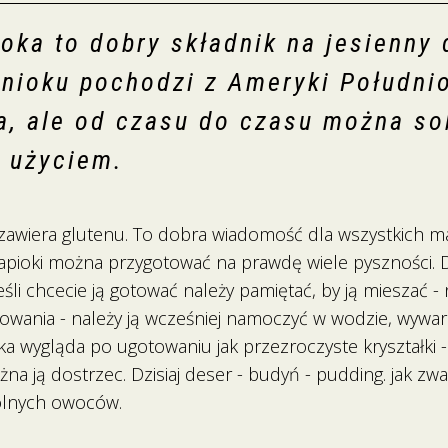
oka to dobry składnik na jesienny 
anioku pochodzi z Ameryki Południo
a, ale od czasu do czasu można so
j użyciem.
e zawiera glutenu. To dobra wiadomość dla wszystkich m
e tapioki można przygotować na prawdę wiele pyszności
eśli chcecie ją gotować należy pamiętać, by ją mieszać - n
gotowania - należy ją wcześniej namoczyć w wodzie, wy
oka wygląda po ugotowaniu jak przezroczyste kryształki -
na ją dostrzec. Dzisiaj deser - budyń - pudding. jak zwa
wolnych owoców.