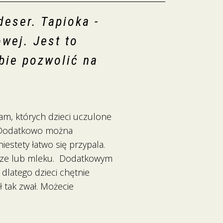
deser. Tapioka -
wej. Jest to
bie pozwolić na
am, których dzieci uczulone
. Dodatkowo można
iestety łatwo się przypala.
warze lub mleku. Dodatkowym
 dlatego dzieci chętnie
ł tak zwał. Możecie