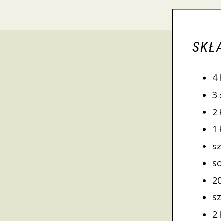
SKŁ
4 
3
2
1 
s
so
2
s
2