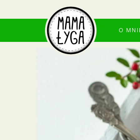
O MNI