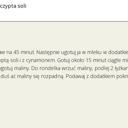
czypta soli
taw na 45 minut. Następnie ugotuj ja w mleku w dodatki
tą soli i z cynamonem. Gotuj około 15 minut ciągle mi
gotuj maliny. Do rondelka wrzuć maliny, podlej 2 łyżka
dduś aż maliny się rozpadną. Podawaj z dodatkiem pok