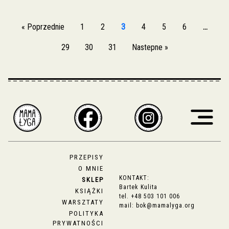
« Poprzednie
1
2
3
4
5
6
…
29
30
31
Nastepne »
PRZEPISY
O MNIE
KONTAKT:
SKLEP
Bartek Kulita
KSIĄŻKI
tel.
+48 503 101 006
WARSZTATY
mail:
bok@mamalyga.org
POLITYKA
PRYWATNOŚCI