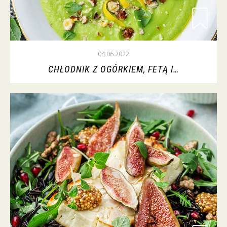
04.06.2022
CHŁODNIK Z OGÓRKIEM, FETĄ I…