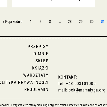
« Poprzednie
1
2
3
…
28
29
30
31
PRZEPISY
O MNIE
SKLEP
KSIĄŻKI
WARSZTATY
KONTAKT:
OLITYKA PRYWATNOŚCI
tel.
+48 503101006
REGULAMIN
mail:
bok@mamalyga.org
i cookies. Korzystanie ze strony mamalyga.org bez zmiany ustawień plików cookies ozna