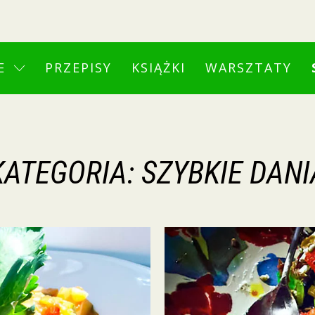
E
PRZEPISY
KSIĄŻKI
WARSZTATY
KATEGORIA:
SZYBKIE DANI