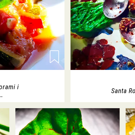
orami i
Santa R
…