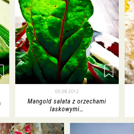
05.08.2012
Mangold sałata z orzechami
i
laskowymi…