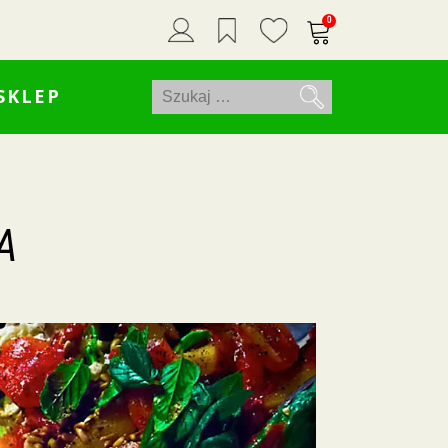
0
Szukaj:
SKLEP
A