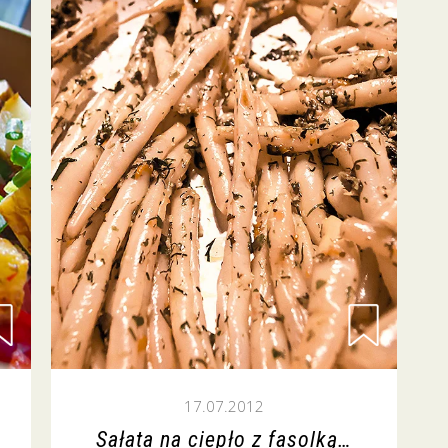
17.07.2012
Sałata na ciepło z fasolką…