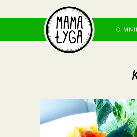
O MNI