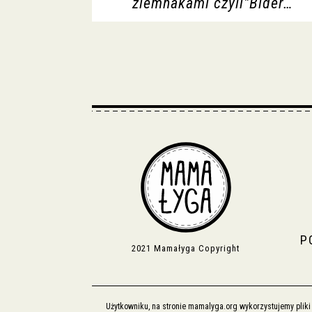
ziemnakami czyli"Bider…
P
2021 Mamałyga Copyright
Użytkowniku, na stronie mamalyga.org wykorzystujemy plik