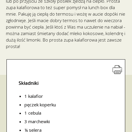
lub po przyjściu ze szkoły posiłek zjedzą na ciepło. Prosta
zupa kalafiorowa to też super pomysł na lunch box dla
mnie. Pakuję ją ciepłą do termosu i wożę w aucie dopóki nie
zgłodnieje. Jeśli macie dobry termos to nawet do wieczora
powinna być ciepła. Jeśli ktoś z Was ma uczulenie na nabiał -
można zamiast śmietany dodać mleko kokosowe, kolendrę i
dużą ilość limonki. Bo prosta zupa kalafiorowa jest zawsze
prosta!
Składniki
1 kalafior
pęczek koperku
1 cebula
3 marchewki
¼ selera