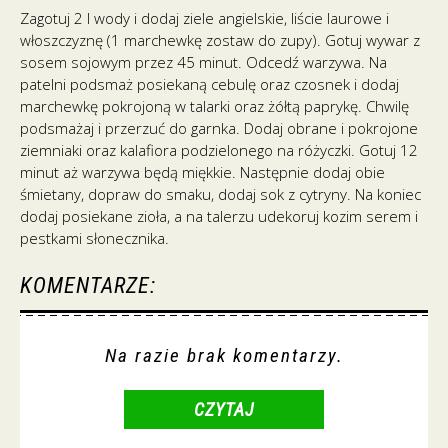
Zagotuj 2 l wody i dodaj ziele angielskie, liście laurowe i
włoszczyznę (1 marchewkę zostaw do zupy). Gotuj wywar z
sosem sojowym przez 45 minut. Odcedź warzywa. Na
patelni podsmaż posiekaną cebulę oraz czosnek i dodaj
marchewkę pokrojoną w talarki oraz żółtą paprykę. Chwilę
podsmażaj i przerzuć do garnka. Dodaj obrane i pokrojone
ziemniaki oraz kalafiora podzielonego na różyczki. Gotuj 12
minut aż warzywa będą miękkie. Następnie dodaj obie
śmietany, dopraw do smaku, dodaj sok z cytryny. Na koniec
dodaj posiekane zioła, a na talerzu udekoruj kozim serem i
pestkami słonecznika.
KOMENTARZE:
Na razie brak komentarzy.
CZYTAJ