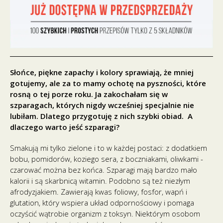
Słońce, piękne zapachy i kolory sprawiają, że mniej
gotujemy, ale za to mamy ochotę na pyszności, które
rosną o tej porze roku. Ja zakochałam się w
szparagach, których nigdy wcześniej specjalnie nie
lubiłam. Dlatego przygotuję z nich szybki obiad. A
dlaczego warto jeść szparagi?
Smakują mi tylko zielone i to w każdej postaci: z dodatkiem
bobu, pomidorów, koziego sera, z boczniakami, oliwkami -
czarować można bez końca. Szparagi mają bardzo mało
kalorii i są skarbnicą witamin. Podobno są też niezłym
afrodyzjakiem. Zawierają kwas foliowy, fosfor, wapń i
glutation, który wspiera układ odpornościowy i pomaga
oczyścić wątrobie organizm z toksyn. Niektórym osobom