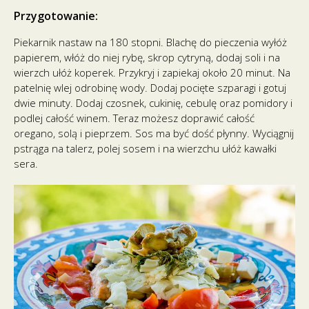
Przygotowanie:
Piekarnik nastaw na 180 stopni. Blachę do pieczenia wyłóż
papierem, włóż do niej rybę, skrop cytryną, dodaj soli i na
wierzch ułóż koperek. Przykryj i zapiekaj około 20 minut. Na
patelnię wlej odrobinę wody. Dodaj pocięte szparagi i gotuj
dwie minuty. Dodaj czosnek, cukinię, cebulę oraz pomidory i
podlej całość winem. Teraz możesz doprawić całość
oregano, solą i pieprzem. Sos ma być dość płynny. Wyciągnij
pstrąga na talerz, polej sosem i na wierzchu ułóż kawałki
sera.