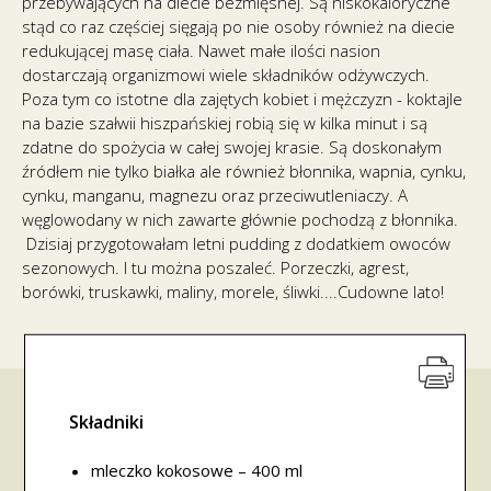
przebywających na diecie bezmięsnej. Są niskokaloryczne
stąd co raz częściej sięgają po nie osoby również na diecie
redukującej masę ciała. Nawet małe ilości nasion
dostarczają organizmowi wiele składników odżywczych.
Poza tym co istotne dla zajętych kobiet i mężczyzn - koktajle
na bazie szałwii hiszpańskiej robią się w kilka minut i są
zdatne do spożycia w całej swojej krasie. Są doskonałym
źródłem nie tylko białka ale również błonnika, wapnia, cynku,
cynku, manganu, magnezu oraz przeciwutleniaczy. A
węglowodany w nich zawarte głównie pochodzą z błonnika.
Dzisiaj przygotowałam letni pudding z dodatkiem owoców
sezonowych. I tu można poszaleć. Porzeczki, agrest,
borówki, truskawki, maliny, morele, śliwki....Cudowne lato!
Składniki
mleczko kokosowe – 400 ml