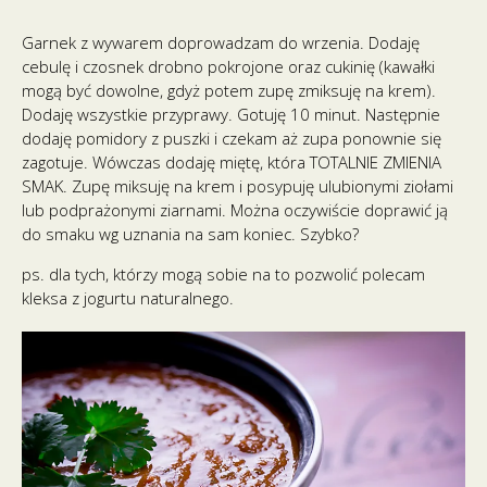
Garnek z wywarem doprowadzam do wrzenia. Dodaję
cebulę i czosnek drobno pokrojone oraz cukinię (kawałki
mogą być dowolne, gdyż potem zupę zmiksuję na krem).
Dodaję wszystkie przyprawy. Gotuję 10 minut. Następnie
dodaję pomidory z puszki i czekam aż zupa ponownie się
zagotuje. Wówczas dodaję miętę, która TOTALNIE ZMIENIA
SMAK. Zupę miksuję na krem i posypuję ulubionymi ziołami
lub podprażonymi ziarnami. Można oczywiście doprawić ją
do smaku wg uznania na sam koniec. Szybko?
ps. dla tych, którzy mogą sobie na to pozwolić polecam
kleksa z jogurtu naturalnego.