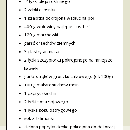
2 łyżki oleju roślinnego
2 ząbki czosnku
1 szalotka pokrojona wzdłuż na pół
400 g wołowiny najlepiej rostbef
120 g marchewki
garść orzechów ziemnych
3 plastry ananasa
2 łyżki szczypiorku pokrojonego na mniejsze
kawałki
garść strąków groszku cukrowego (ok 100g)
100 g makaronu chow mein
1 papryczka chili
2 łyżki sosu sojowego
1 łyżka sosu ostrygowego
sok z ½ limonki
zielona papryka cienko pokrojona do dekoracji