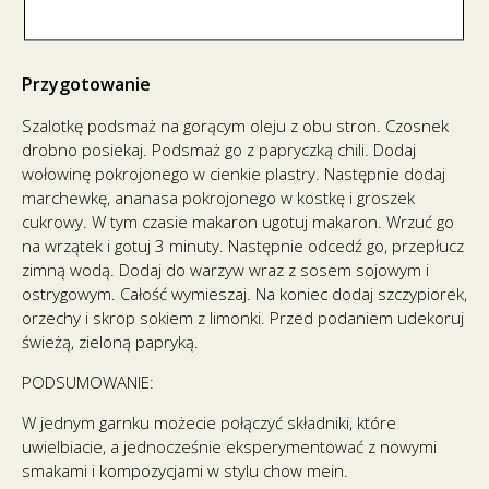
Przygotowanie
Szalotkę podsmaż na gorącym oleju z obu stron. Czosnek
drobno posiekaj. Podsmaż go z papryczką chili. Dodaj
wołowinę pokrojonego w cienkie plastry. Następnie dodaj
marchewkę, ananasa pokrojonego w kostkę i groszek
cukrowy. W tym czasie makaron ugotuj makaron. Wrzuć go
na wrzątek i gotuj 3 minuty. Następnie odcedź go, przepłucz
zimną wodą. Dodaj do warzyw wraz z sosem sojowym i
ostrygowym. Całość wymieszaj. Na koniec dodaj szczypiorek,
orzechy i skrop sokiem z limonki. Przed podaniem udekoruj
świeżą, zieloną papryką.
PODSUMOWANIE:
W jednym garnku możecie połączyć składniki, które
uwielbiacie, a jednocześnie eksperymentować z nowymi
smakami i kompozycjami w stylu chow mein.