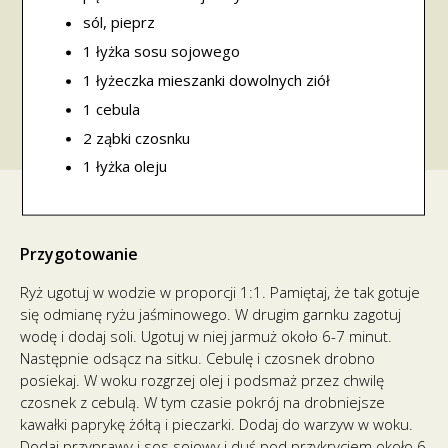
sól, pieprz
1 łyżka sosu sojowego
1 łyżeczka mieszanki dowolnych ziół
1 cebula
2 ząbki czosnku
1 łyżka oleju
Przygotowanie
Ryż ugotuj w wodzie w proporcji 1:1. Pamiętaj, że tak gotuje
się odmianę ryżu jaśminowego. W drugim garnku zagotuj
wodę i dodaj soli. Ugotuj w niej jarmuż około 6-7 minut.
Następnie odsącz na sitku. Cebulę i czosnek drobno
posiekaj. W woku rozgrzej olej i podsmaż przez chwilę
czosnek z cebulą. W tym czasie pokrój na drobniejsze
kawałki paprykę żółtą i pieczarki. Dodaj do warzyw w woku.
Dodaj przyprawy i sos sojowy i duś pod przykryciem około 6