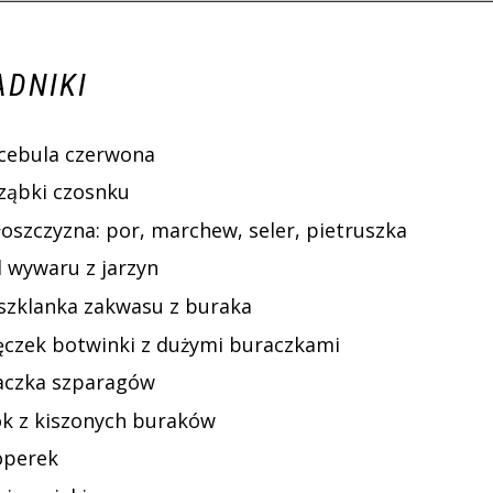
ADNIKI
 cebula czerwona
 ząbki czosnku
łoszczyzna: por, marchew, seler, pietruszka
l wywaru z jarzyn
 szklanka zakwasu z buraka
ęczek botwinki z dużymi buraczkami
aczka szparagów
ok z kiszonych buraków
operek