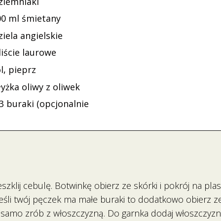
 ziemniaki
00 ml śmietany
ziela angielskie
liście laurowe
l, pieprz
łyżka oliwy z oliwek
3 buraki (opcjonalnie
klij cebulę. Botwinkę obierz ze skórki i pokrój na plast
 Jeśli twój pęczek ma małe buraki to dodatkowo obierz ze 
 samo zrób z włoszczyzną. Do garnka dodaj włoszczyznę