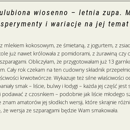
ulubiona wiosenno – letnia zupa. 
sperymenty i wariacje na jej temat
a, z mlekiem kokosowym, ze śmietaną, z jogurtem, z zsia
stole już nawet królowała z pomidorami, z żurawiną czy
 szparagami. Obliczyłam, że przygotowałam już 13 garnk
am. Cały rok czekam na ten cudowny składnik przepełnio
ściwości krwiotwórcze. Wykazuje też silne właściwości 
niały smak – liście, bulwy i łodygi – każda jej część jest
 podawać z czosnkiem – podobnie jak liście młodego sz
 znam amatorów jej słodkich wersji, które skrajnie róż
, że wersja ze szparagami będzie Wam smakowała.