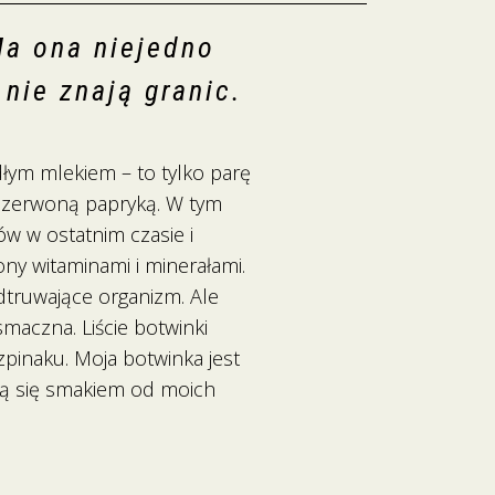
Ma ona niejedno
 nie znają granic.
dłym mlekiem – to tylko parę
 czerwoną papryką. W tym
ów w ostatnim czasie i
ny witaminami i minerałami.
odtruwające organizm. Ale
 smaczna. Liście botwinki
pinaku. Moja botwinka jest
nią się smakiem od moich