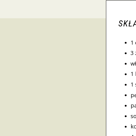
SKŁ
1
3
w
1 
1
p
p
s
k