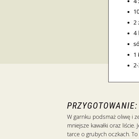
4
1
2 
4 
só
1 
2-
PRZYGOTOWANIE:
W garnku podsmaż oliwę i zesz
mniejsze kawałki oraz liście.
tarce o grubych oczkach. To