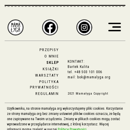
PRZEPISY
O MNIE
KONTAKT:
SKLEP
Bartek Kulita
KSIĄŻKI
tel.
+48 503 101 006
WARSZTATY
mail:
bok@mamalyga.org
POLITYKA
PRYWATNOŚCI
REGULAMIN
2021 Mamałyga Copyright
Użytkowniku, na stronie mamalyga.org wykorzystujemy pliki cookies. Korzystanie
ze strony mamalyga.org bez zmiany ustawień plików cookies oznacza, że będą
one zapisywane na Twoim urządzeniu. Zmiany w plikach cookies mogą zostać
wprowadzone w przeglądarce internetowej, z której korzystasz. Więcej
informacji można znaleźć w naszej
Polityce Prywatności
.