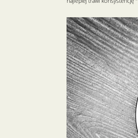
najlepiej trawi konsystencję