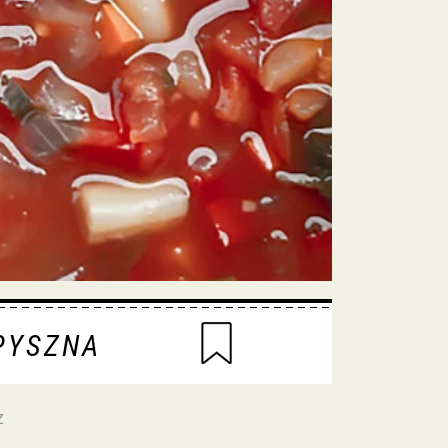
PYSZNA
z