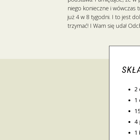
niego konieczne i wówczas tr
już 4 w 8 tygodni. I to jest 
trzymać! I Wam się uda! Odch
SKŁ
2
1
1
4
1