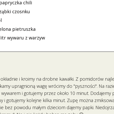
papryczka chili
 ząbki czosnku
l
elona pietruszka
 litr wywaru z warzyw
kładnie i kroimy na drobne kawałki. Z pomidorów najlep
amy upragnioną wagę wrócimy do "pyszności". Na razi
wywarem i gotujemy przez około 10 minut. Dodajemy pos
wy i gotujemy kolejne kilka minut. Zupę można zmikso
ć. Nie bez powodu małym dzieciom dajemy papki. Niedojr