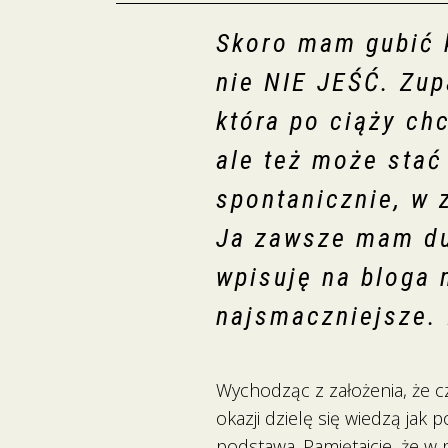
Skoro mam gubić 
nie NIE JEŚĆ. Zup
która po ciąży ch
ale też może sta
spontanicznie, w 
Ja zawsze mam du
wpisuję na bloga 
najsmaczniejsze. 
Wychodząc z założenia, że czł
okazji dzielę się wiedzą ja
podstawa. Pamiętajcie, że 