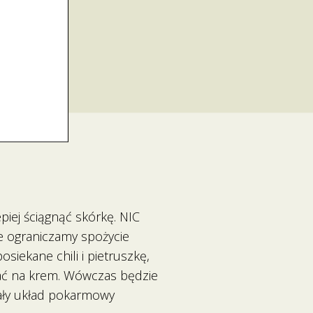
iej ściągnąć skórkę. NIC
e ograniczamy spożycie
iekane chili i pietruszkę,
wać na krem. Wówczas będzie
zały układ pokarmowy