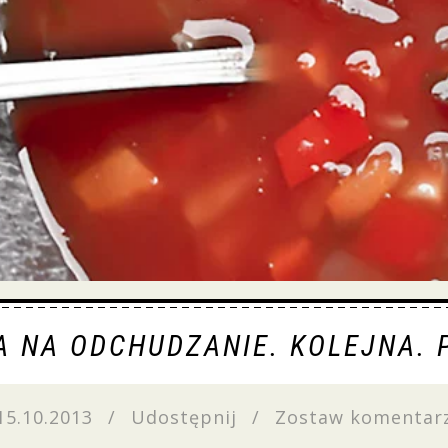
 NA ODCHUDZANIE. KOLEJNA. 
15.10.2013
/
Udostępnij
/
Zostaw komentar