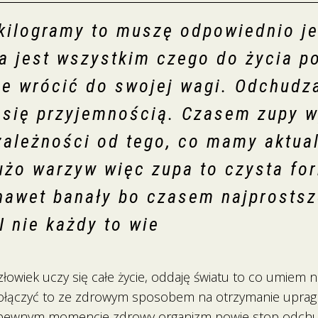
kilogramy to muszę odpowiednio je
a jest wszystkim czego do życia p
ce wrócić do swojej wagi. Odchudz
ć się przyjemnością. Czasem zupy 
zależności od tego, co mamy aktua
żo warzyw więc zupa to czysta fo
nawet banały bo czasem najprostsz
I nie każdy to wie
owiek uczy się całe życie, oddaję światu to co umiem naj
k połączyć to ze zdrowym sposobem na otrzymanie upragn
w pewnym momencie zdrowy organizm powie stop odchud