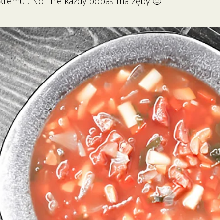
 "kremu". No i nie każdy bobas ma zęby 🙂