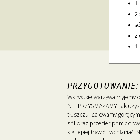
1 
2
só
zi
1
PRZYGOTOWANIE:
Wszystkie warzywa myjemy do
NIE PRZYSMAŻAMY! Jak uzysk
tłuszczu. Zalewamy gorącym 
sól oraz przecier pomidoro
się lepiej trawić i wchłania