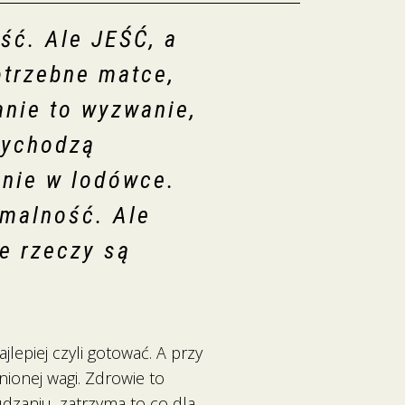
ść. Ale JEŚĆ, a
otrzebne matce,
anie to wyzwanie,
wychodzą
lnie w lodówce.
rmalność. Ale
e rzeczy są
lepiej czyli gotować. A przy
ionej wagi. Zdrowie to
zaniu, zatrzyma to co dla