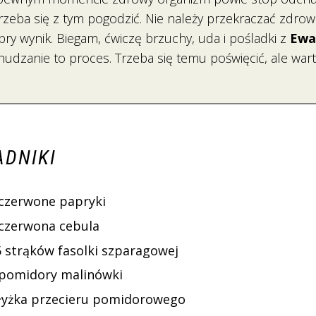
zeba się z tym pogodzić. Nie należy przekraczać zdrowej
dobry wynik. Biegam, ćwiczę brzuchy, uda i pośladki z
Ewa
udzanie to proces. Trzeba się temu poświęcić, ale warto
ADNIKI
 czerwone papryki
 czerwona cebula
5 strąków fasolki szparagowej
 pomidory malinówki
 łyżka przecieru pomidorowego