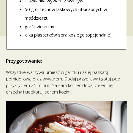
1 szklanka wywaru z warzyw
50 g orzechów laskowych utłuczonych w
moździerzu
garść zieleniny
kilka plasterków sera koziego (opcjonalnie)
Przygotowanie:
Wszystkie warzywa umieść w garnku i zalej passatą
pomidorową oraz wywarem. Dodaj przyprawy i gotuj pod
przykryciem 25 minut. Na sam koniec dodaj zieleninę,
orzechy i udekoruj serem kozim.