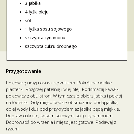
3 jabłka
4 łyżki oleju
sól
1 łyżka sosu sojowego
szczypta cynamonu
szczypta cukru drobnego
Przygotowanie
Polędwicę umyj i osusz ręcznikiem. Pokrój na cienkie
plasterki. Rozgrzej patelnię i wlej olej. Podsmażaj kawałki
polędwicy z obu stron. W tym czasie obierz jabłka i pokrój
na łódeczki. Gdy mięso będzie obsmażone dodaj jabłka,
dolej wody i duś pod przykryciem aż jabłka będą miękkie.
Dopraw cukrem, sosem sojowym, solą i cynamonem.
Doprowadź do wrzenia i mięso jest gotowe. Podawaj z
ryżem.