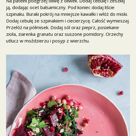
Na patelni podgrzej oliwę z oliwek. Dodaj cebulę i zeszklij
ją, dodając ocet balsamiczny. Pod koniec dodaj liście
szpinaku. Buraki pokrój na mniejsze kawałki i włóż do miski.
Dodaj cebulę ze szpinakiem i ciecierzycę. Całość wymieszaj.
Przełóż na półmisek. Dodaj sól oraz pieprz, posiekane
zioła, ziarenka granatu oraz suszone pomidory. Orzechy
utłucz w moździerzu i posyp z wierzchu.