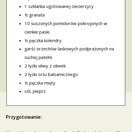
1 szklanka ugotowanej ciecierzycy
½ granata
10 suszonych pomidorów pokrojonych w
cienkie paski
½ pęczka kolendry
garść orzechów laskowych podprażonych na
suchej patelni
2 łyżki oliwy z oliwek
2 łyżki octu balsamicznego
½ pęczka mięty
sól, pieprz
Przygotowanie: