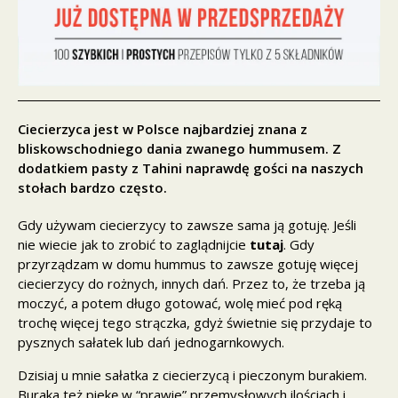
Ciecierzyca jest w Polsce najbardziej znana z
bliskowschodniego dania zwanego hummusem. Z
dodatkiem pasty z Tahini naprawdę gości na naszych
stołach bardzo często.
Gdy używam ciecierzycy to zawsze sama ją gotuję. Jeśli
nie wiecie jak to zrobić to zaglądnijcie
tutaj
. Gdy
przyrządzam w domu hummus to zawsze gotuję więcej
ciecierzycy do rożnych, innych dań. Przez to, że trzeba ją
moczyć, a potem długo gotować, wolę mieć pod ręką
trochę więcej tego strączka, gdyż świetnie się przydaje to
pysznych sałatek lub dań jednogarnkowych.
Dzisiaj u mnie sałatka z ciecierzycą i pieczonym burakiem.
Buraka też piekę w “prawie” przemysłowych ilościach i