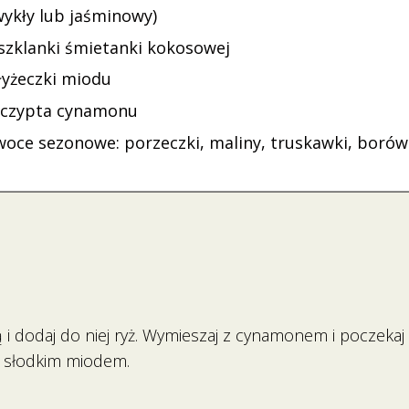
wykły lub jaśminowy)
 szklanki śmietanki kokosowej
łyżeczki miodu
zczypta cynamonu
woce sezonowe: porzeczki, maliny, truskawki, borów
i dodaj do niej ryż. Wymieszaj z cynamonem i poczekaj
 słodkim miodem.