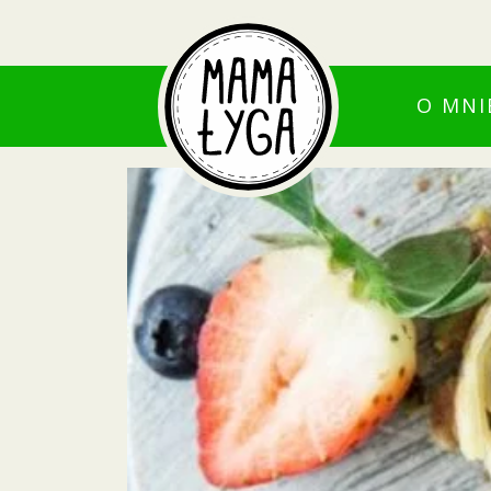
O MNI