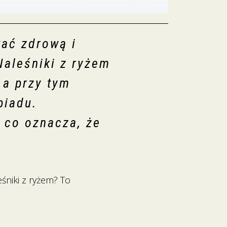
wać zdrową i
Naleśniki z ryżem
 a przy tym
biadu.
, co oznacza, że
eśniki z ryżem? To