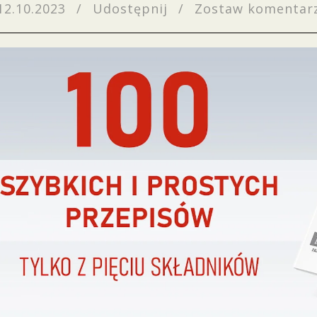
12.10.2023
/
Udostępnij
/
Zostaw komentar