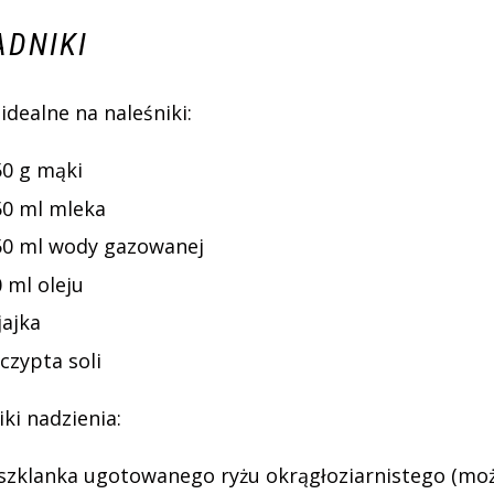
ADNIKI
 idealne na naleśniki:
50 g mąki
50 ml mleka
50 ml wody gazowanej
 ml oleju
jajka
czypta soli
iki nadzienia:
 szklanka ugotowanego ryżu okrągłoziarnistego (mo