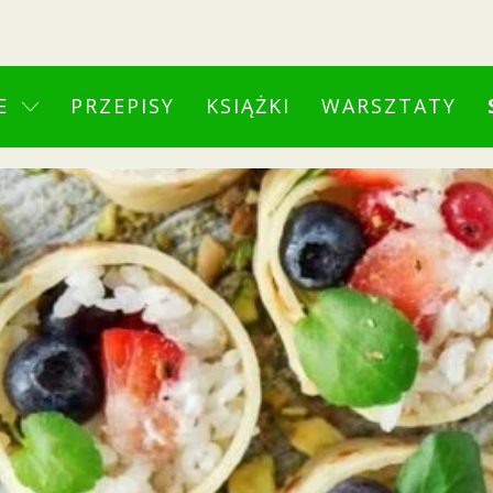
E
PRZEPISY
KSIĄŻKI
WARSZTATY