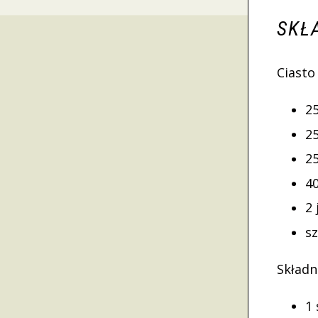
SKŁ
Ciasto
2
2
2
40
2 
sz
Składn
1