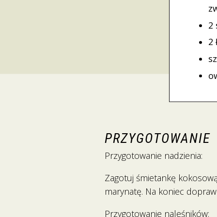
z
2
2 
s
o
PRZYGOTOWANIE
Przygotowanie nadzienia:
Zagotuj śmietankę kokosową 
marynatę. Na koniec dopraw
Przygotowanie naleśników: