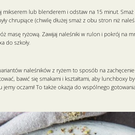
aj mikserem lub blenderem i odstaw na 15 minut. Smaż 
były chrupiące (chwilę dłużej smaż z obu stron niż naleś
ż masę ryżową. Zawijaj naleśniki w rulon i pokrój na mn
a do szkoły.
ariantów naleśników z ryżem to sposób na zachęcenie
ować, bawić się smakami i kształtami, aby lunchboxy by
cu jemy oczami! To także okazja do wspólnego gotowania