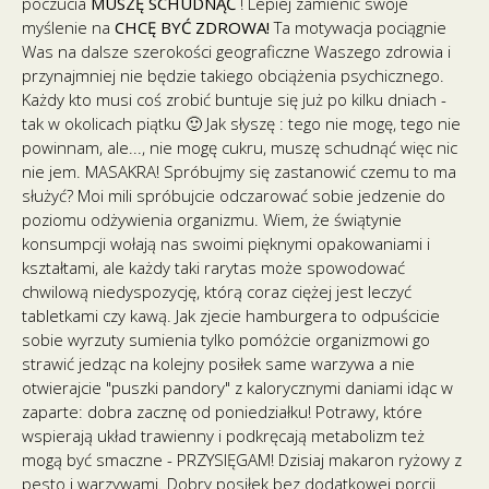
poczucia
MUSZĘ SCHUDNĄĆ
! Lepiej zamienić swoje
myślenie na
CHCĘ BYĆ ZDROWA!
Ta motywacja pociągnie
Was na dalsze szerokości geograficzne Waszego zdrowia i
przynajmniej nie będzie takiego obciążenia psychicznego.
Każdy kto musi coś zrobić buntuje się już po kilku dniach -
tak w okolicach piątku 🙂 Jak słyszę : tego nie mogę, tego nie
powinnam, ale..., nie mogę cukru, muszę schudnąć więc nic
nie jem. MASAKRA! Spróbujmy się zastanowić czemu to ma
służyć? Moi mili spróbujcie odczarować sobie jedzenie do
poziomu odżywienia organizmu. Wiem, że świątynie
konsumpcji wołają nas swoimi pięknymi opakowaniami i
kształtami, ale każdy taki rarytas może spowodować
chwilową niedyspozycję, którą coraz ciężej jest leczyć
tabletkami czy kawą. Jak zjecie hamburgera to odpuścicie
sobie wyrzuty sumienia tylko pomóżcie organizmowi go
strawić jedząc na kolejny posiłek same warzywa a nie
otwierajcie "puszki pandory" z kalorycznymi daniami idąc w
zaparte: dobra zacznę od poniedziałku! Potrawy, które
wspierają układ trawienny i podkręcają metabolizm też
mogą być smaczne - PRZYSIĘGAM! Dzisiaj makaron ryżowy z
pesto i warzywami. Dobry posiłek bez dodatkowej porcji