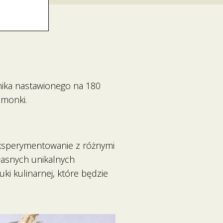
rnika nastawionego na 180
imonki.
 eksperymentowanie z różnymi
łasnych unikalnych
ki kulinarnej, które będzie