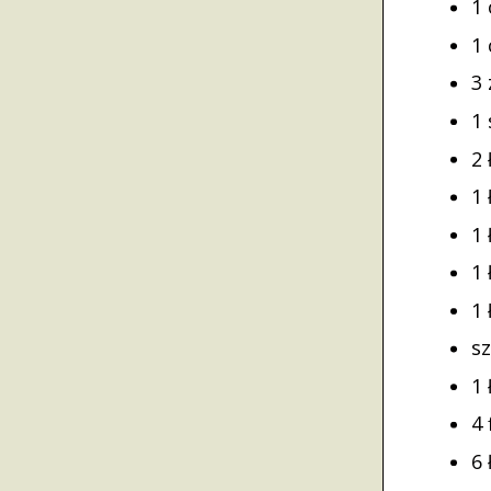
1
1
3
1
2 
1
1
1
1
s
1 
4 
6 