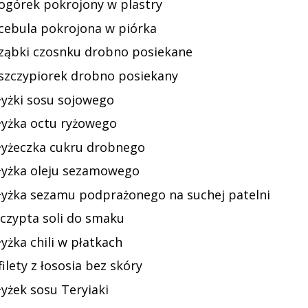
 ogórek pokrojony w plastry
 cebula pokrojona w piórka
 ząbki czosnku drobno posiekane
 szczypiorek drobno posiekany
łyżki sosu sojowego
 łyżka octu ryżowego
 łyżeczka cukru drobnego
 łyżka oleju sezamowego
 łyżka sezamu podprażonego na suchej patelni
zczypta soli do smaku
łyżka chili w płatkach
filety z łososia bez skóry
łyżek sosu Teryiaki