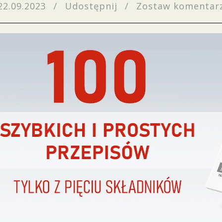
22.09.2023
/
Udostępnij
/
Zostaw komentar