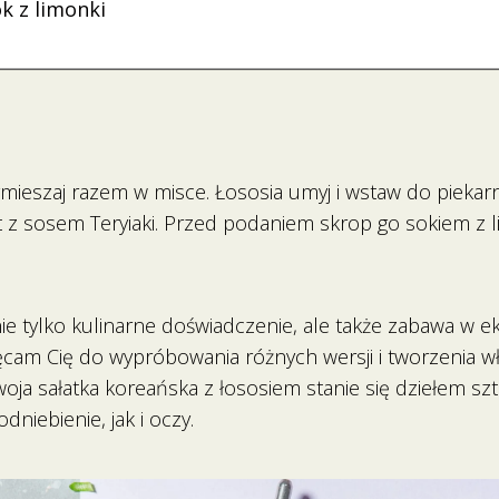
k z limonki
wymieszaj razem w misce. Łososia umyj i wstaw do pieka
t z sosem Teryiaki. Przed podaniem skrop go sokiem z l
 nie tylko kulinarne doświadczenie, ale także zabawa w
ęcam Cię do wypróbowania różnych wersji i tworzenia w
ja sałatka koreańska z łososiem stanie się dziełem sztu
iebienie, jak i oczy.