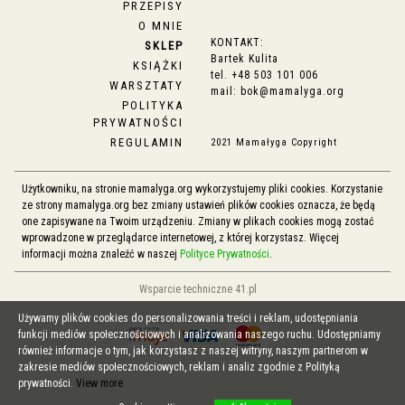
PRZEPISY
O MNIE
KONTAKT:
SKLEP
Bartek Kulita
KSIĄŻKI
tel.
+48 503 101 006
WARSZTATY
mail:
bok@mamalyga.org
POLITYKA
PRYWATNOŚCI
REGULAMIN
2021 Mamałyga Copyright
Użytkowniku, na stronie mamalyga.org wykorzystujemy pliki cookies. Korzystanie
ze strony mamalyga.org bez zmiany ustawień plików cookies oznacza, że będą
one zapisywane na Twoim urządzeniu. Zmiany w plikach cookies mogą zostać
wprowadzone w przeglądarce internetowej, z której korzystasz. Więcej
informacji można znaleźć w naszej
Polityce Prywatności
.
Wsparcie techniczne 41.pl
Używamy plików cookies do personalizowania treści i reklam, udostępniania
funkcji mediów społecznościowych i analizowania naszego ruchu. Udostępniamy
również informacje o tym, jak korzystasz z naszej witryny, naszym partnerom w
zakresie mediów społecznościowych, reklam i analiz zgodnie z Polityką
prywatności.
View more