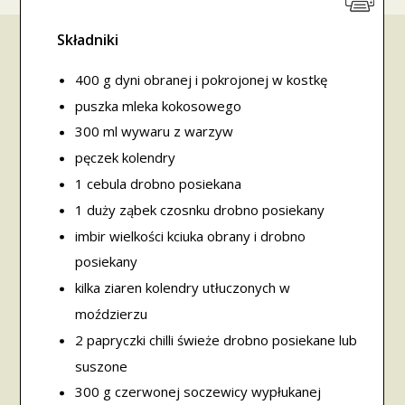
Składniki
400 g dyni obranej i pokrojonej w kostkę
puszka mleka kokosowego
300 ml wywaru z warzyw
pęczek kolendry
1 cebula drobno posiekana
1 duży ząbek czosnku drobno posiekany
imbir wielkości kciuka obrany i drobno
posiekany
kilka ziaren kolendry utłuczonych w
moździerzu
2 papryczki chilli świeże drobno posiekane lub
suszone
300 g czerwonej soczewicy wypłukanej