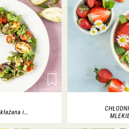
CHŁODN
kłażana i…
MLEKI