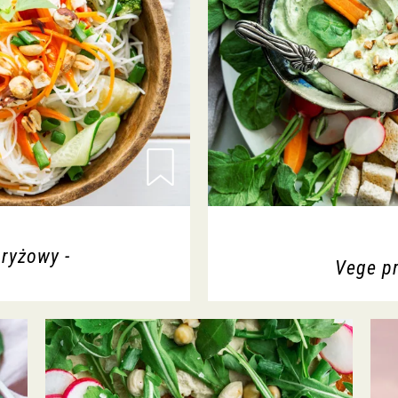
ryżowy -
Vege p