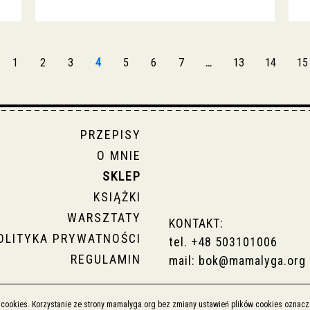
1
2
3
4
5
6
7
…
13
14
15
PRZEPISY
O MNIE
SKLEP
KSIĄŻKI
WARSZTATY
KONTAKT:
OLITYKA PRYWATNOŚCI
tel.
+48 503101006
REGULAMIN
mail:
bok@mamalyga.org
i cookies. Korzystanie ze strony mamalyga.org bez zmiany ustawień plików cookies ozna