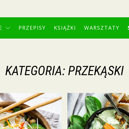
E
PRZEPISY
KSIĄŻKI
WARSZTATY
KATEGORIA:
PRZEKĄSKI