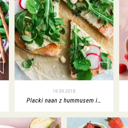
18.09.2018
Placki naan z hummusem i…