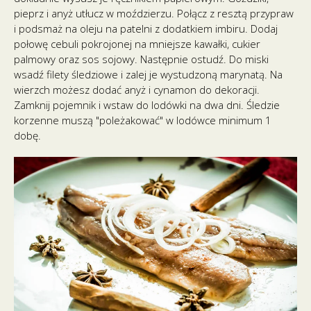
pieprz i anyż utłucz w moździerzu. Połącz z resztą przypraw
i podsmaż na oleju na patelni z dodatkiem imbiru. Dodaj
połowę cebuli pokrojonej na mniejsze kawałki, cukier
palmowy oraz sos sojowy. Następnie ostudź. Do miski
wsadź filety śledziowe i zalej je wystudzoną marynatą. Na
wierzch możesz dodać anyż i cynamon do dekoracji.
Zamknij pojemnik i wstaw do lodówki na dwa dni. Śledzie
korzenne muszą "poleżakować" w lodówce minimum 1
dobę.