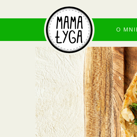
O MNI