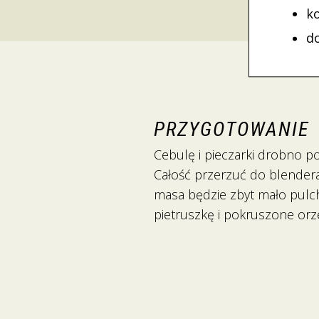
k
d
PRZYGOTOWANIE
Cebulę i pieczarki drobno p
Całość przerzuć do blendera,
masa będzie zbyt mało pulch
pietruszkę i pokruszone or