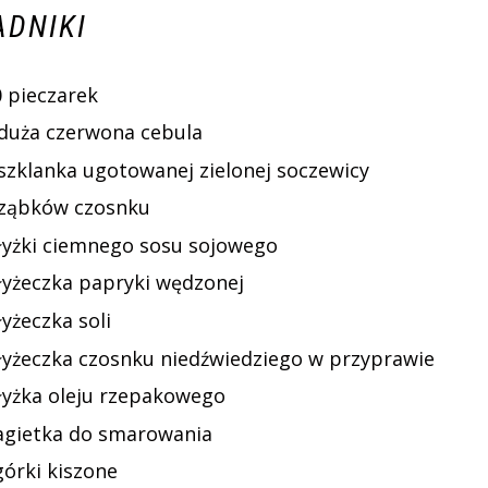
ADNIKI
0 pieczarek
 duża czerwona cebula
 szklanka ugotowanej zielonej soczewicy
 ząbków czosnku
 łyżki ciemnego sosu sojowego
 łyżeczka papryki wędzonej
łyżeczka soli
 łyżeczka czosnku niedźwiedziego w przyprawie
 łyżka oleju rzepakowego
agietka do smarowania
górki kiszone