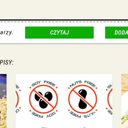
arzy.
CZYTAJ
DODA
PISY: