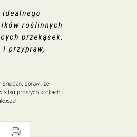
 idealnego
ników roślinnych
ących przekąsek.
i przypraw,
 śniadań, sprawi, że
w kilku prostych krokach i
akosza!