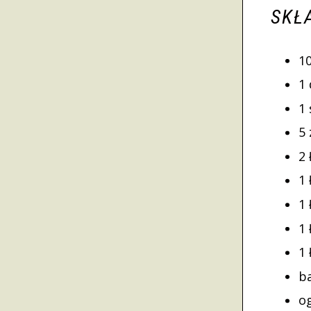
SKŁ
1
1
1
5
2
1
1 
1
1
b
o