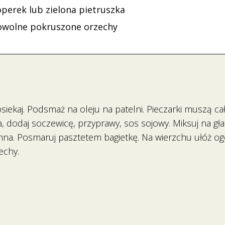
operek lub zielona pietruszka
owolne pokruszone orzechy
osiekaj. Podsmaż na oleju na patelni. Pieczarki muszą 
 dodaj soczewicę, przyprawy, sos sojowy. Miksuj na gła
na. Posmaruj pasztetem bagietkę. Na wierzchu ułóż og
zechy.