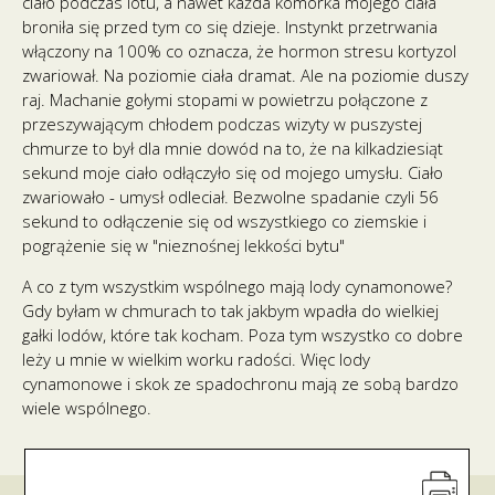
ciało podczas lotu, a nawet każda komórka mojego ciała
broniła się przed tym co się dzieje. Instynkt przetrwania
włączony na 100% co oznacza, że hormon stresu kortyzol
zwariował. Na poziomie ciała dramat. Ale na poziomie duszy
raj. Machanie gołymi stopami w powietrzu połączone z
przeszywającym chłodem podczas wizyty w puszystej
chmurze to był dla mnie dowód na to, że na kilkadziesiąt
sekund moje ciało odłączyło się od mojego umysłu. Ciało
zwariowało - umysł odleciał. Bezwolne spadanie czyli 56
sekund to odłączenie się od wszystkiego co ziemskie i
pogrążenie się w "nieznośnej lekkości bytu"
A co z tym wszystkim wspólnego mają lody cynamonowe?
Gdy byłam w chmurach to tak jakbym wpadła do wielkiej
gałki lodów, które tak kocham. Poza tym wszystko co dobre
leży u mnie w wielkim worku radości. Więc lody
cynamonowe i skok ze spadochronu mają ze sobą bardzo
wiele wspólnego.