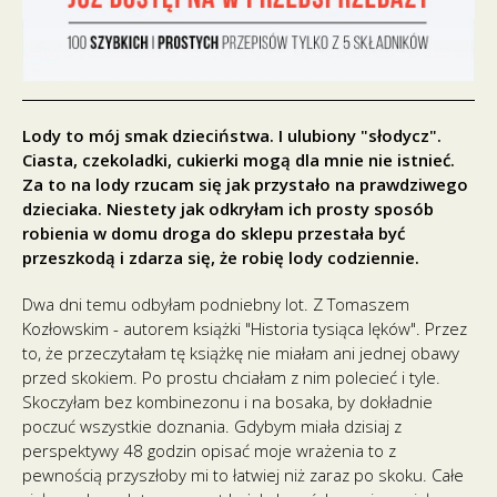
Lody to mój smak dzieciństwa. I ulubiony "słodycz".
Ciasta, czekoladki, cukierki mogą dla mnie nie istnieć.
Za to na lody rzucam się jak przystało na prawdziwego
dzieciaka. Niestety jak odkryłam ich prosty sposób
robienia w domu droga do sklepu przestała być
przeszkodą i zdarza się, że robię lody codziennie.
Dwa dni temu odbyłam podniebny lot. Z Tomaszem
Kozłowskim - autorem książki "Historia tysiąca lęków". Przez
to, że przeczytałam tę książkę nie miałam ani jednej obawy
przed skokiem. Po prostu chciałam z nim polecieć i tyle.
Skoczyłam bez kombinezonu i na bosaka, by dokładnie
poczuć wszystkie doznania. Gdybym miała dzisiaj z
perspektywy 48 godzin opisać moje wrażenia to z
pewnością przyszłoby mi to łatwiej niż zaraz po skoku. Całe