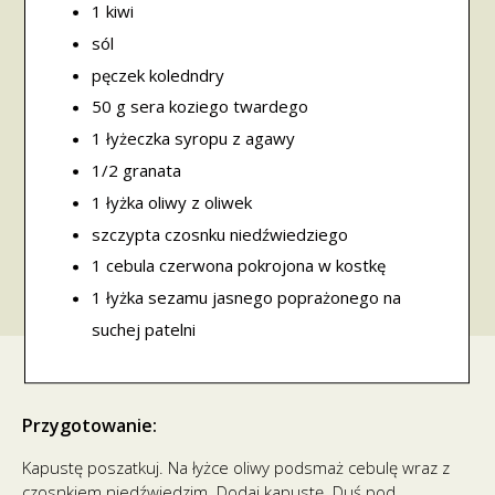
1 kiwi
sól
pęczek koledndry
50 g sera koziego twardego
1 łyżeczka syropu z agawy
1/2 granata
1 łyżka oliwy z oliwek
szczypta czosnku niedźwiedziego
1 cebula czerwona pokrojona w kostkę
1 łyżka sezamu jasnego poprażonego na
suchej patelni
Przygotowanie:
Kapustę poszatkuj. Na łyżce oliwy podsmaż cebulę wraz z
czosnkiem niedźwiedzim. Dodaj kapustę. Duś pod