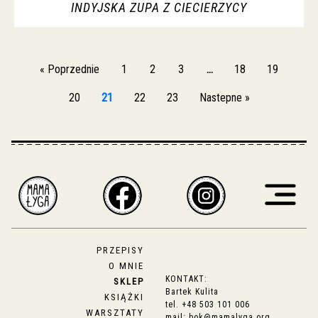
INDYJSKA ZUPA Z CIECIERZYCY
« Poprzednie
1
2
3
…
18
19
20
21
22
23
Nastepne »
PRZEPISY
O MNIE
KONTAKT:
SKLEP
Bartek Kulita
KSIĄŻKI
tel.
+48 503 101 006
WARSZTATY
mail:
bok@mamalyga.org