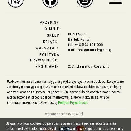
PRZEPISY
O MNIE
KONTAKT:
SKLEP
Bartek Kulita
KSIĄŻKI
tel.
+48 503 101 006
WARSZTATY
mail:
bok@mamalyga.org
POLITYKA
PRYWATNOŚCI
REGULAMIN
2021 Mamałyga Copyright
Użytkowniku, na stronie mamalyga.org wykorzystujemy pliki cookies. Korzystanie
ze strony mamalyga.org bez zmiany ustawień plików cookies oznacza, że będą
one zapisywane na Twoim urządzeniu. Zmiany w plikach cookies mogą zostać
wprowadzone w przeglądarce internetowej, z której korzystasz. Więcej
informacji można znaleźć w naszej
Polityce Prywatności
.
Wsparcie techniczne 41.pl
Używamy plików cookies do personalizowania treści i reklam, udostępniania
funkcji mediów społecznościowych i analizowania naszego ruchu. Udostępniamy