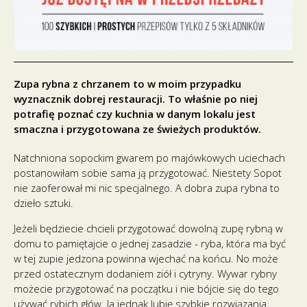
Zupa rybna z chrzanem to w moim przypadku
wyznacznik dobrej restauracji. To właśnie po niej
potrafię poznać czy kuchnia w danym lokalu jest
smaczna i przygotowana ze świeżych produktów.
Natchniona sopockim gwarem po majówkowych uciechach
postanowiłam sobie sama ją przygotować. Niestety Sopot
nie zaoferował mi nic specjalnego. A dobra zupa rybna to
dzieło sztuki.
Jeżeli będziecie chcieli przygotować dowolną zupę rybną w
domu to pamiętajcie o jednej zasadzie - ryba, która ma być
w tej zupie jedzona powinna wjechać na końcu. No może
przed ostatecznym dodaniem ziół i cytryny. Wywar rybny
możecie przygotować na początku i nie bójcie się do tego
używać rybich głów. Ja jednak lubię szybkie rozwiązania