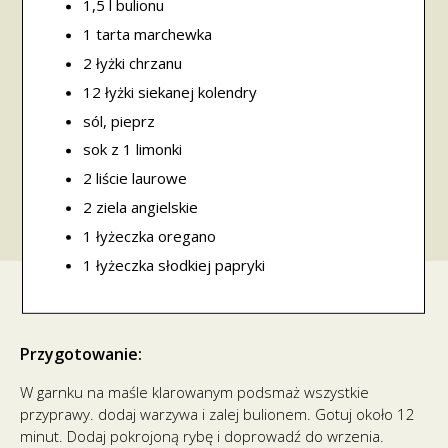
1,5 l bulionu
1 tarta marchewka
2 łyżki chrzanu
12 łyżki siekanej kolendry
sól, pieprz
sok z 1 limonki
2 liście laurowe
2 ziela angielskie
1 łyżeczka oregano
1 łyżeczka słodkiej papryki
Przygotowanie:
W garnku na maśle klarowanym podsmaż wszystkie
przyprawy. dodaj warzywa i zalej bulionem. Gotuj około 12
minut. Dodaj pokrojoną rybę i doprowadź do wrzenia.