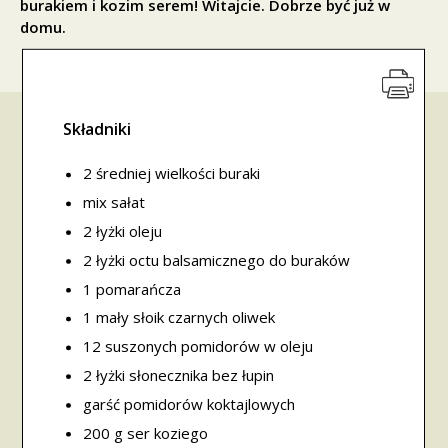
burakiem i kozim serem! Witajcie. Dobrze być już w
domu.
Składniki
2 średniej wielkości buraki
mix sałat
2 łyżki oleju
2 łyżki octu balsamicznego do buraków
1 pomarańcza
1 mały słoik czarnych oliwek
12 suszonych pomidorów w oleju
2 łyżki słonecznika bez łupin
garść pomidorów koktajlowych
200 g ser koziego