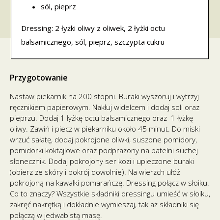
sól, pieprz
Dressing: 2 łyżki oliwy z oliwek, 2 łyżki octu
balsamicznego, sól, pieprz, szczypta cukru
Przygotowanie
Nastaw piekarnik na 200 stopni. Buraki wyszoruj i wytrzyj
ręcznikiem papierowym. Nakłuj widelcem i dodaj soli oraz
pieprzu. Dodaj 1 łyżkę octu balsamicznego oraz 1 łyżkę
oliwy. Zawiń i piecz w piekarniku około 45 minut. Do miski
wrzuć sałatę, dodaj pokrojone oliwki, suszone pomidory,
pomidorki koktajlowe oraz podprażony na patelni suchej
słonecznik. Dodaj pokrojony ser kozi i upieczone buraki
(obierz ze skóry i pokrój dowolnie). Na wierzch ułóż
pokrojoną na kawałki pomarańczę. Dressing połącz w słoiku.
Co to znaczy? Wszystkie składniki dressingu umieść w słoiku,
zakręć nakrętką i dokładnie wymieszaj, tak aż składniki się
połączą w jedwabistą masę.