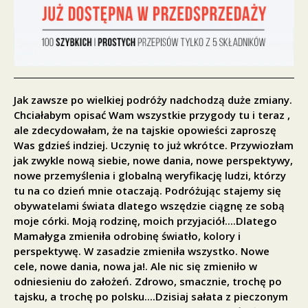
Jak zawsze po wielkiej podróży nadchodzą duże zmiany.
Chciałabym opisać Wam wszystkie przygody tu i teraz ,
ale zdecydowałam, że na tajskie opowieści zaproszę
Was gdzieś indziej. Uczynię to już wkrótce. Przywiozłam
jak zwykle nową siebie, nowe dania, nowe perspektywy,
nowe przemyślenia i globalną weryfikację ludzi, którzy
tu na co dzień mnie otaczają. Podróżując stajemy się
obywatelami świata dlatego wszędzie ciągnę ze sobą
moje córki. Moją rodzinę, moich przyjaciół....Dlatego
Mamałyga zmieniła odrobinę światło, kolory i
perspektywę. W zasadzie zmieniła wszystko. Nowe
cele, nowe dania, nowa ja!. Ale nic się zmieniło w
odniesieniu do założeń. Zdrowo, smacznie, trochę po
tajsku, a trochę po polsku....Dzisiaj sałata z pieczonym