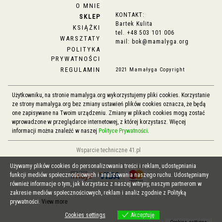
O MNIE
KONTAKT:
SKLEP
Bartek Kulita
KSIĄŻKI
tel.
+48 503 101 006
WARSZTATY
mail:
bok@mamalyga.org
POLITYKA
PRYWATNOŚCI
REGULAMIN
2021 Mamałyga Copyright
Użytkowniku, na stronie mamalyga.org wykorzystujemy pliki cookies. Korzystanie
ze strony mamalyga.org bez zmiany ustawień plików cookies oznacza, że będą
one zapisywane na Twoim urządzeniu. Zmiany w plikach cookies mogą zostać
wprowadzone w przeglądarce internetowej, z której korzystasz. Więcej
informacji można znaleźć w naszej
Polityce Prywatności
.
Wsparcie techniczne 41.pl
Używamy plików cookies do personalizowania treści i reklam, udostępniania
funkcji mediów społecznościowych i analizowania naszego ruchu. Udostępniamy
również informacje o tym, jak korzystasz z naszej witryny, naszym partnerom w
zakresie mediów społecznościowych, reklam i analiz zgodnie z Polityką
prywatności.
View more
Cookies settings
Akceptuję