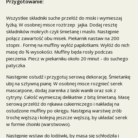
Przygotowanie:
Wszystkie składniki suche przełóż do miski i wymieszaj
łyżką. W osobnej misce roztrzep jajka. Dodaj resztę
składników mokrych czyli śmietanę i masło. Następnie
połącz zawartość obu misek. Piekarnik nastaw na 200
stopni . Formę na muffiny wyłóż papilotkami. Wyłóż do nich
masę do ¾ wysokości. Muffiny będa rosły podczas
pieczenia. Piecz w piekarniku około 20 minut - do suchego
patyczka.
Następnie ostudź i przygotuj serową dekorację. Śmietankę
ubij na sztywną pianę. W osobnej misce rozgnieć serek
mascarpone, dodaj ziarenka z laski wanilii oraz sok z
cytryny. Całość wymieszaj delikatnie z bitą śmietaną. Masę
serową przełóż do rękawa cukierniczego i nakładaj na
ostudzone muffiny po okręgu. Następną warstwę zrób
trochę węższą i kolejną jeszcze węższą, by układać serek
w formie choinki (warstwowo).
Następnie wstaw do lodówki, by masa się schłodziła i