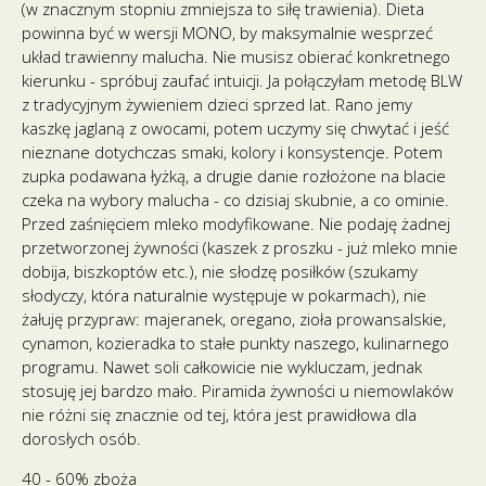
(w znacznym stopniu zmniejsza to siłę trawienia). Dieta
powinna być w wersji MONO, by maksymalnie wesprzeć
układ trawienny malucha. Nie musisz obierać konkretnego
kierunku - spróbuj zaufać intuicji. Ja połączyłam metodę BLW
z tradycyjnym żywieniem dzieci sprzed lat. Rano jemy
kaszkę jaglaną z owocami, potem uczymy się chwytać i jeść
nieznane dotychczas smaki, kolory i konsystencje. Potem
zupka podawana łyżką, a drugie danie rozłożone na blacie
czeka na wybory malucha - co dzisiaj skubnie, a co ominie.
Przed zaśnięciem mleko modyfikowane. Nie podaję żadnej
przetworzonej żywności (kaszek z proszku - już mleko mnie
dobija, biszkoptów etc.), nie słodzę posiłków (szukamy
słodyczy, która naturalnie występuje w pokarmach), nie
żałuję przypraw: majeranek, oregano, zioła prowansalskie,
cynamon, kozieradka to stałe punkty naszego, kulinarnego
programu. Nawet soli całkowicie nie wykluczam, jednak
stosuję jej bardzo mało. Piramida żywności u niemowlaków
nie różni się znacznie od tej, która jest prawidłowa dla
dorosłych osób.
40 - 60% zboża