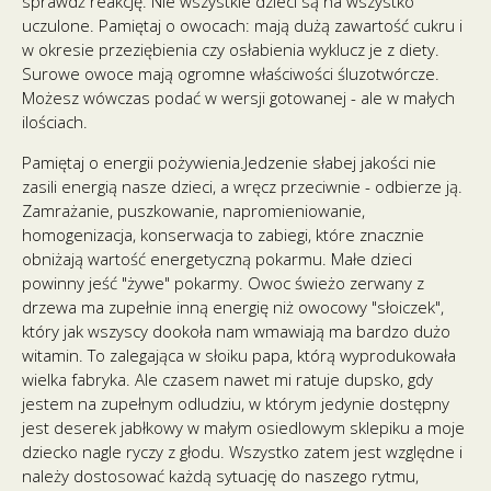
sprawdź reakcję. Nie wszystkie dzieci są na wszystko
uczulone. Pamiętaj o owocach: mają dużą zawartość cukru i
w okresie przeziębienia czy osłabienia wyklucz je z diety.
Surowe owoce mają ogromne właściwości śluzotwórcze.
Możesz wówczas podać w wersji gotowanej - ale w małych
ilościach.
Pamiętaj o energii pożywienia.Jedzenie słabej jakości nie
zasili energią nasze dzieci, a wręcz przeciwnie - odbierze ją.
Zamrażanie, puszkowanie, napromieniowanie,
homogenizacja, konserwacja to zabiegi, które znacznie
obniżają wartość energetyczną pokarmu. Małe dzieci
powinny jeść "żywe" pokarmy. Owoc świeżo zerwany z
drzewa ma zupełnie inną energię niż owocowy "słoiczek",
który jak wszyscy dookoła nam wmawiają ma bardzo dużo
witamin. To zalegająca w słoiku papa, którą wyprodukowała
wielka fabryka. Ale czasem nawet mi ratuje dupsko, gdy
jestem na zupełnym odludziu, w którym jedynie dostępny
jest deserek jabłkowy w małym osiedlowym sklepiku a moje
dziecko nagle ryczy z głodu. Wszystko zatem jest względne i
należy dostosować każdą sytuację do naszego rytmu,