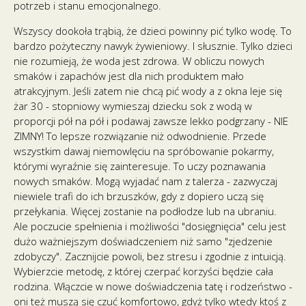
potrzeb i stanu emocjonalnego.
Wszyscy dookoła trąbią, że dzieci powinny pić tylko wodę. To
bardzo pożyteczny nawyk żywieniowy. I słusznie. Tylko dzieci
nie rozumieją, że woda jest zdrowa. W obliczu nowych
smaków i zapachów jest dla nich produktem mało
atrakcyjnym. Jeśli zatem nie chcą pić wody a z okna leje się
żar 30 - stopniowy wymieszaj dziecku sok z wodą w
proporcji pół na pół i podawaj zawsze lekko podgrzany - NIE
ZIMNY! To lepsze rozwiązanie niż odwodnienie. Przede
wszystkim dawaj niemowlęciu na spróbowanie pokarmy,
którymi wyraźnie się zainteresuje. To uczy poznawania
nowych smaków. Mogą wyjadać nam z talerza - zazwyczaj
niewiele trafi do ich brzuszków, gdy z dopiero uczą się
przełykania. Więcej zostanie na podłodze lub na ubraniu.
Ale poczucie spełnienia i możliwości "dosięgnięcia" celu jest
dużo ważniejszym doświadczeniem niż samo "zjedzenie
zdobyczy". Zacznijcie powoli, bez stresu i zgodnie z intuicją.
Wybierzcie metodę, z której czerpać korzyści będzie cała
rodzina. Włączcie w nowe doświadczenia tatę i rodzeństwo -
oni też muszą się czuć komfortowo, gdyż tylko wtedy ktoś z