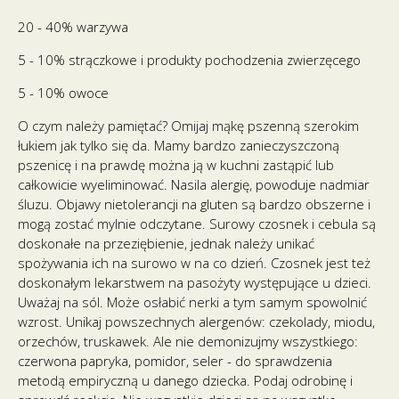
20 - 40% warzywa
5 - 10% strączkowe i produkty pochodzenia zwierzęcego
5 - 10% owoce
O czym należy pamiętać? Omijaj mąkę pszenną szerokim
łukiem jak tylko się da. Mamy bardzo zanieczyszczoną
pszenicę i na prawdę można ją w kuchni zastąpić lub
całkowicie wyeliminować. Nasila alergię, powoduje nadmiar
śluzu. Objawy nietolerancji na gluten są bardzo obszerne i
mogą zostać mylnie odczytane. Surowy czosnek i cebula są
doskonałe na przeziębienie, jednak należy unikać
spożywania ich na surowo w na co dzień. Czosnek jest też
doskonałym lekarstwem na pasożyty występujące u dzieci.
Uważaj na sól. Może osłabić nerki a tym samym spowolnić
wzrost. Unikaj powszechnych alergenów: czekolady, miodu,
orzechów, truskawek. Ale nie demonizujmy wszystkiego:
czerwona papryka, pomidor, seler - do sprawdzenia
metodą empiryczną u danego dziecka. Podaj odrobinę i