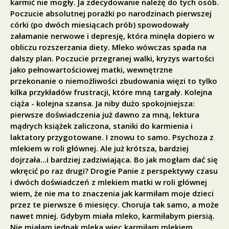
karmić nie mogły. Ja zdecydowanie należę do tych osób.
Poczucie absolutnej porażki po narodzinach pierwszej
córki (po dwóch miesiącach prób) spowodowały
załamanie nerwowe i depresję, która minęła dopiero w
obliczu rozszerzania diety. Mleko wówczas spada na
dalszy plan. Poczucie przegranej walki, kryzys wartości
jako pełnowartościowej matki, wewnętrzne
przekonanie o niemożliwości zbudowania więzi to tylko
kilka przykładów frustracji, które mną targały. Kolejna
ciąża - kolejna szansa. Ja niby dużo spokojniejsza:
pierwsze doświadczenia już dawno za mną, lektura
mądrych książek zaliczona, staniki do karmienia i
laktatory przygotowane. I znowu to samo. Psychoza z
mlekiem w roli głównej. Ale już krótsza, bardziej
dojrzała...i bardziej zadziwiająca. Bo jak mogłam dać się
wkręcić po raz drugi? Drogie Panie z perspektywy czasu
i dwóch doświadczeń z mlekiem matki w roli głównej
wiem, że nie ma to znaczenia jak karmiłam moje dzieci
przez te pierwsze 6 miesięcy. Choruja tak samo, a może
nawet mniej. Gdybym miała mleko, karmiłabym piersią.
Nie miałam jednak mleka więc karmiłam mlekiem