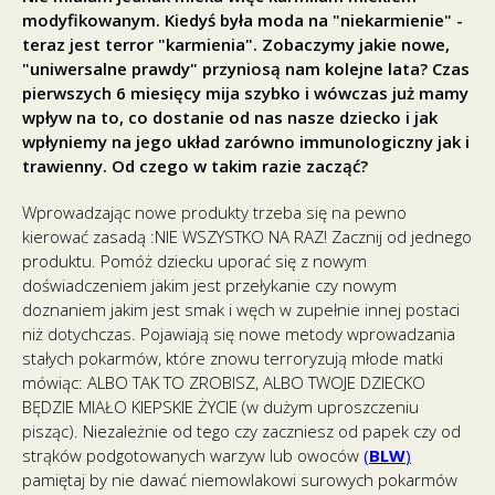
modyfikowanym. Kiedyś była moda na "niekarmienie" -
teraz jest terror "karmienia". Zobaczymy jakie nowe,
"uniwersalne prawdy" przyniosą nam kolejne lata? Czas
pierwszych 6 miesięcy mija szybko i wówczas już mamy
wpływ na to, co dostanie od nas nasze dziecko i jak
wpłyniemy na jego układ zarówno immunologiczny jak i
trawienny. Od czego w takim razie zacząć?
Wprowadzając nowe produkty trzeba się na pewno
kierować zasadą :NIE WSZYSTKO NA RAZ! Zacznij od jednego
produktu. Pomóż dziecku uporać się z nowym
doświadczeniem jakim jest przełykanie czy nowym
doznaniem jakim jest smak i węch w zupełnie innej postaci
niż dotychczas. Pojawiają się nowe metody wprowadzania
stałych pokarmów, które znowu terroryzują młode matki
mówiąc: ALBO TAK TO ZROBISZ, ALBO TWOJE DZIECKO
BĘDZIE MIAŁO KIEPSKIE ŻYCIE (w dużym uproszczeniu
pisząc). Niezależnie od tego czy zaczniesz od papek czy od
strąków podgotowanych warzyw lub owoców
(
BLW
)
pamiętaj by nie dawać niemowlakowi surowych pokarmów