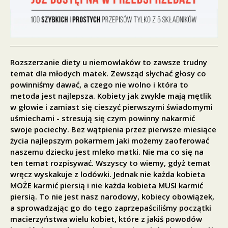
Rozszerzanie diety u niemowlaków to zawsze trudny
temat dla młodych matek. Zewsząd słychać głosy co
powinniśmy dawać, a czego nie wolno i która to
metoda jest najlepsza. Kobiety jak zwykle mają mętlik
w głowie i zamiast się cieszyć pierwszymi świadomymi
uśmiechami - stresują się czym powinny nakarmić
swoje pociechy. Bez wątpienia przez pierwsze miesiące
życia najlepszym pokarmem jaki możemy zaoferować
naszemu dziecku jest mleko matki. Nie ma co się na
ten temat rozpisywać. Wszyscy to wiemy, gdyż temat
wręcz wyskakuje z lodówki. Jednak nie każda kobieta
MOŻE karmić piersią i nie każda kobieta MUSI karmić
piersią. To nie jest nasz narodowy, kobiecy obowiązek,
a sprowadzając go do tego zaprzepaściliśmy początki
macierzyństwa wielu kobiet, które z jakiś powodów