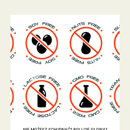
NIE MOŻESZ SCHUDNĄĆ? BOLI CIĘ GŁOWA?