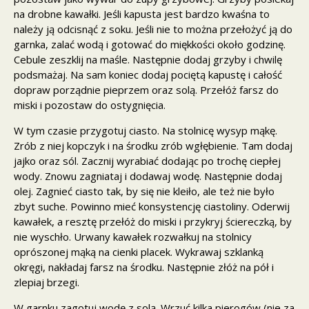
na drobne kawałki. Jeśli kapusta jest bardzo kwaśna to
należy ją odcisnąć z soku. Jeśli nie to można przełożyć ją do
garnka, zalać wodą i gotować do miękkości około godzinę.
Cebule zeszklij na maśle. Następnie dodaj grzyby i chwilę
podsmażaj. Na sam koniec dodaj pociętą kapustę i całość
dopraw porządnie pieprzem oraz solą. Przełóż farsz do
miski i pozostaw do ostygnięcia.
W tym czasie przygotuj ciasto. Na stolnicę wysyp mąkę.
Zrób z niej kopczyk i na środku zrób wgłębienie. Tam dodaj
jajko oraz sól. Zacznij wyrabiać dodając po trochę ciepłej
wody. Znowu zagniataj i dodawaj wodę. Następnie dodaj
olej. Zagnieć ciasto tak, by się nie kleiło, ale też nie było
zbyt suche. Powinno mieć konsystencję ciastoliny. Oderwij
kawałek, a resztę przełóż do miski i przykryj ściereczką, by
nie wyschło. Urwany kawałek rozwałkuj na stolnicy
oprószonej mąką na cienki placek. Wykrawaj szklanką
okręgi, nakładaj farsz na środku. Następnie złóż na pół i
zlepiaj brzegi.
W garnku zagotuj wodę z solą. Wrzuć kilka pierogów (nie za