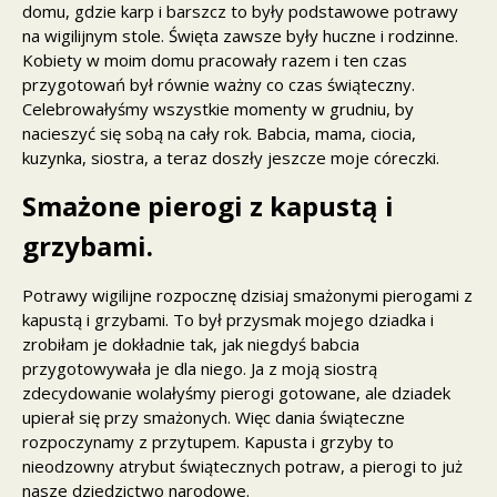
domu, gdzie karp i barszcz to były podstawowe potrawy
na wigilijnym stole. Święta zawsze były huczne i rodzinne.
Kobiety w moim domu pracowały razem i ten czas
przygotowań był równie ważny co czas świąteczny.
Celebrowałyśmy wszystkie momenty w grudniu, by
nacieszyć się sobą na cały rok. Babcia, mama, ciocia,
kuzynka, siostra, a teraz doszły jeszcze moje córeczki.
Smażone pierogi z kapustą i
grzybami.
Potrawy wigilijne rozpocznę dzisiaj smażonymi pierogami z
kapustą i grzybami. To był przysmak mojego dziadka i
zrobiłam je dokładnie tak, jak niegdyś babcia
przygotowywała je dla niego. Ja z moją siostrą
zdecydowanie wolałyśmy pierogi gotowane, ale dziadek
upierał się przy smażonych. Więc dania świąteczne
rozpoczynamy z przytupem. Kapusta i grzyby to
nieodzowny atrybut świątecznych potraw, a pierogi to już
nasze dziedzictwo narodowe.