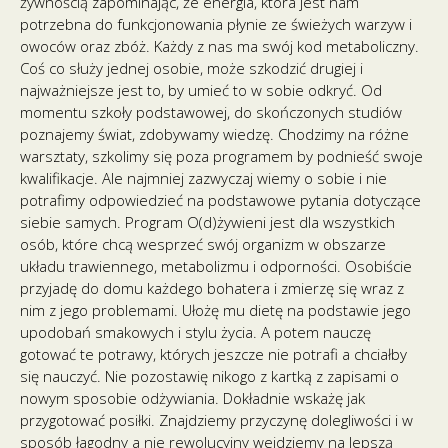
żywnością zapominając, że energia, która jest nam
potrzebna do funkcjonowania płynie ze świeżych warzyw i
owoców oraz zbóż. Każdy z nas ma swój kod metaboliczny.
Coś co służy jednej osobie, może szkodzić drugiej i
najważniejsze jest to, by umieć to w sobie odkryć. Od
momentu szkoły podstawowej, do skończonych studiów
poznajemy świat, zdobywamy wiedzę. Chodzimy na różne
warsztaty, szkolimy się poza programem by podnieść swoje
kwalifikacje. Ale najmniej zazwyczaj wiemy o sobie i nie
potrafimy odpowiedzieć na podstawowe pytania dotyczące
siebie samych. Program O(d)żywieni jest dla wszystkich
osób, które chcą wesprzeć swój organizm w obszarze
układu trawiennego, metabolizmu i odporności. Osobiście
przyjadę do domu każdego bohatera i zmierzę się wraz z
nim z jego problemami. Ułożę mu dietę na podstawie jego
upodobań smakowych i stylu życia. A potem nauczę
gotować te potrawy, których jeszcze nie potrafi a chciałby
się nauczyć. Nie pozostawię nikogo z kartką z zapisami o
nowym sposobie odżywiania. Dokładnie wskażę jak
przygotować posiłki. Znajdziemy przyczynę dolegliwości i w
sposób łagodny a nie rewolucyjny wejdziemy na lepszą