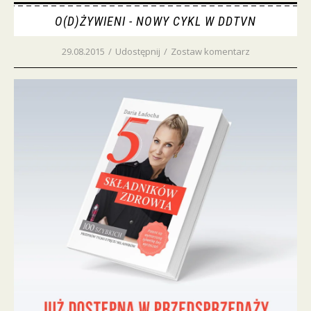
O(D)ŻYWIENI - NOWY CYKL W DDTVN
29.08.2015
/
Udostępnij
/
Zostaw komentarz