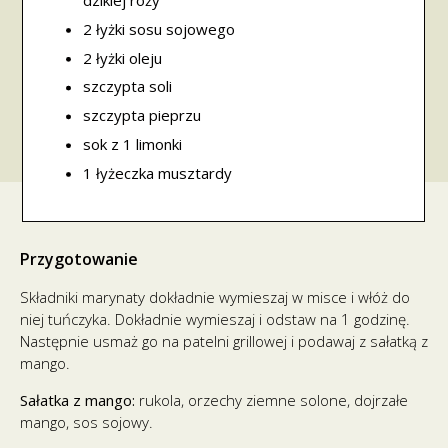
dzikiej róży
2 łyżki sosu sojowego
2 łyżki oleju
szczypta soli
szczypta pieprzu
sok z 1 limonki
1 łyżeczka musztardy
Przygotowanie
Składniki marynaty dokładnie wymieszaj w misce i włóż do
niej tuńczyka. Dokładnie wymieszaj i odstaw na 1 godzinę.
Następnie usmaż go na patelni grillowej i podawaj z sałatką z
mango.
Sałatka z mango:
rukola, orzechy ziemne solone, dojrzałe
mango, sos sojowy.