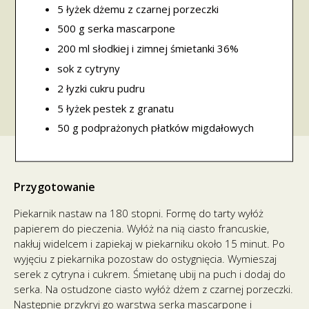
5 łyżek dżemu z czarnej porzeczki
500 g serka mascarpone
200 ml słodkiej i zimnej śmietanki 36%
sok z cytryny
2 łyzki cukru pudru
5 łyżek pestek z granatu
50 g podprażonych płatków migdałowych
Przygotowanie
Piekarnik nastaw na 180 stopni. Formę do tarty wyłóż
papierem do pieczenia. Wyłóż na nią ciasto francuskie,
nakłuj widelcem i zapiekaj w piekarniku około 15 minut. Po
wyjęciu z piekarnika pozostaw do ostygnięcia. Wymieszaj
serek z cytryna i cukrem. Śmietanę ubij na puch i dodaj do
serka. Na ostudzone ciasto wyłóż dżem z czarnej porzeczki.
Następnie przykryj go warstwą serka mascarpone i