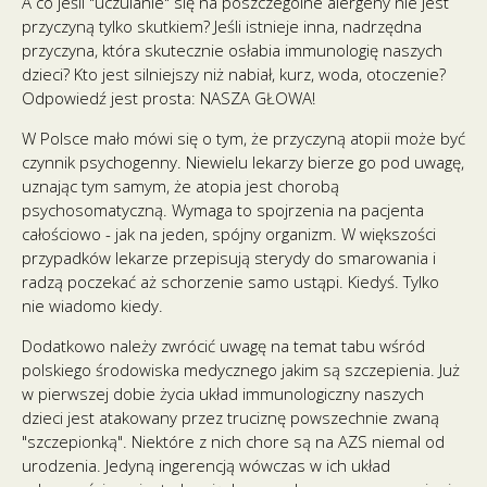
A co jeśli "uczulanie" się na poszczególne alergeny nie jest
przyczyną tylko skutkiem? Jeśli istnieje inna, nadrzędna
przyczyna, która skutecznie osłabia immunologię naszych
dzieci? Kto jest silniejszy niż nabiał, kurz, woda, otoczenie?
Odpowiedź jest prosta: NASZA GŁOWA!
W Polsce mało mówi się o tym, że przyczyną atopii może być
czynnik psychogenny. Niewielu lekarzy bierze go pod uwagę,
uznając tym samym, że atopia jest chorobą
psychosomatyczną. Wymaga to spojrzenia na pacjenta
całościowo - jak na jeden, spójny organizm. W większości
przypadków lekarze przepisują sterydy do smarowania i
radzą poczekać aż schorzenie samo ustąpi. Kiedyś. Tylko
nie wiadomo kiedy.
Dodatkowo należy zwrócić uwagę na temat tabu wśród
polskiego środowiska medycznego jakim są szczepienia. Już
w pierwszej dobie życia układ immunologiczny naszych
dzieci jest atakowany przez truciznę powszechnie zwaną
"szczepionką". Niektóre z nich chore są na AZS niemal od
urodzenia. Jedyną ingerencją wówczas w ich układ