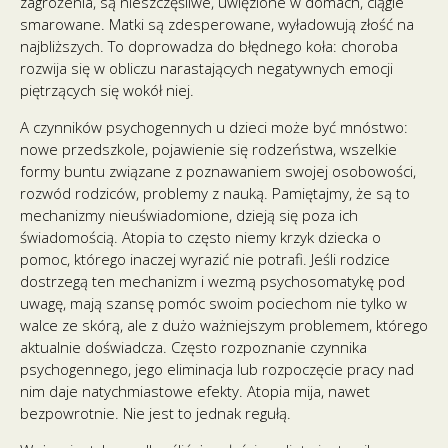
zagrożenia, są nieszczęśliwe, uwięzione w domach, ciągle
smarowane. Matki są zdesperowane, wyładowują złość na
najbliższych. To doprowadza do błędnego koła: choroba
rozwija się w obliczu narastających negatywnych emocji
piętrzących się wokół niej.
A czynników psychogennych u dzieci może być mnóstwo:
nowe przedszkole, pojawienie się rodzeństwa, wszelkie
formy buntu związane z poznawaniem swojej osobowości,
rozwód rodziców, problemy z nauką. Pamiętajmy, że są to
mechanizmy nieuświadomione, dzieją się poza ich
świadomością. Atopia to często niemy krzyk dziecka o
pomoc, którego inaczej wyrazić nie potrafi. Jeśli rodzice
dostrzegą ten mechanizm i wezmą psychosomatykę pod
uwagę, mają szansę pomóc swoim pociechom nie tylko w
walce ze skórą, ale z dużo ważniejszym problemem, którego
aktualnie doświadcza. Często rozpoznanie czynnika
psychogennego, jego eliminacja lub rozpoczęcie pracy nad
nim daje natychmiastowe efekty. Atopia mija, nawet
bezpowrotnie. Nie jest to jednak regułą.