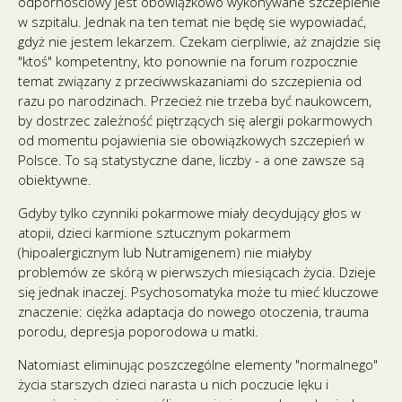
odpornościowy jest obowiązkowo wykonywane szczepienie
w szpitalu. Jednak na ten temat nie będę sie wypowiadać,
gdyż nie jestem lekarzem. Czekam cierpliwie, aż znajdzie się
"ktoś" kompetentny, kto ponownie na forum rozpocznie
temat związany z przeciwwskazaniami do szczepienia od
razu po narodzinach. Przecież nie trzeba być naukowcem,
by dostrzec zależność piętrzących się alergii pokarmowych
od momentu pojawienia sie obowiązkowych szczepień w
Polsce. To są statystyczne dane, liczby - a one zawsze są
obiektywne.
Gdyby tylko czynniki pokarmowe miały decydujący głos w
atopii, dzieci karmione sztucznym pokarmem
(hipoalergicznym lub Nutramigenem) nie miałyby
problemów ze skórą w pierwszych miesiącach życia. Dzieje
się jednak inaczej. Psychosomatyka może tu mieć kluczowe
znaczenie: ciężka adaptacja do nowego otoczenia, trauma
porodu, depresja poporodowa u matki.
Natomiast eliminując poszczególne elementy "normalnego"
życia starszych dzieci narasta u nich poczucie lęku i