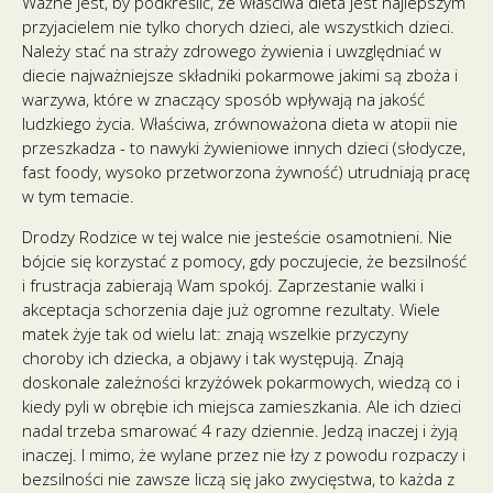
Ważne jest, by podkreślić, że właściwa dieta jest najlepszym
przyjacielem nie tylko chorych dzieci, ale wszystkich dzieci.
Należy stać na straży zdrowego żywienia i uwzględniać w
diecie najważniejsze składniki pokarmowe jakimi są zboża i
warzywa, które w znaczący sposób wpływają na jakość
ludzkiego życia. Właściwa, zrównoważona dieta w atopii nie
przeszkadza - to nawyki żywieniowe innych dzieci (słodycze,
fast foody, wysoko przetworzona żywność) utrudniają pracę
w tym temacie.
Drodzy Rodzice w tej walce nie jesteście osamotnieni. Nie
bójcie się korzystać z pomocy, gdy poczujecie, że bezsilność
i frustracja zabierają Wam spokój. Zaprzestanie walki i
akceptacja schorzenia daje już ogromne rezultaty. Wiele
matek żyje tak od wielu lat: znają wszelkie przyczyny
choroby ich dziecka, a objawy i tak występują. Znają
doskonale zależności krzyżówek pokarmowych, wiedzą co i
kiedy pyli w obrębie ich miejsca zamieszkania. Ale ich dzieci
nadal trzeba smarować 4 razy dziennie. Jedzą inaczej i żyją
inaczej. I mimo, że wylane przez nie łzy z powodu rozpaczy i
bezsilności nie zawsze liczą się jako zwycięstwa, to każda z