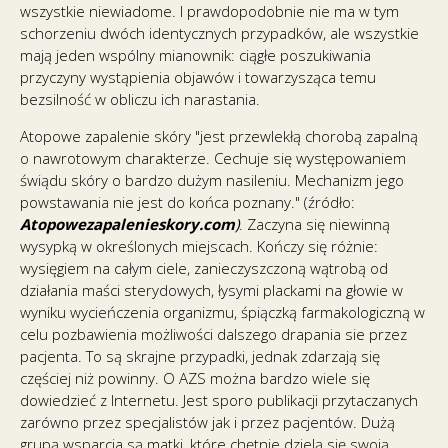
wszystkie niewiadome. I prawdopodobnie nie ma w tym
schorzeniu dwóch identycznych przypadków, ale wszystkie
mają jeden wspólny mianownik: ciągłe poszukiwania
przyczyny wystąpienia objawów i towarzysząca temu
bezsilność w obliczu ich narastania.
Atopowe zapalenie skóry "jest przewlekłą chorobą zapalną
o nawrotowym charakterze. Cechuje się występowaniem
świądu skóry o bardzo dużym nasileniu. Mechanizm jego
powstawania nie jest do końca poznany." (źródło:
Atopowezapalenieskory.com
)
. Zaczyna się niewinną
wysypką w określonych miejscach. Kończy się różnie:
wysięgiem na całym ciele, zanieczyszczoną wątrobą od
działania maści sterydowych, łysymi plackami na głowie w
wyniku wycieńczenia organizmu, śpiączką farmakologiczną w
celu pozbawienia możliwości dalszego drapania sie przez
pacjenta. To są skrajne przypadki, jednak zdarzają się
częściej niż powinny. O AZS można bardzo wiele się
dowiedzieć z Internetu. Jest sporo publikacji przytaczanych
zarówno przez specjalistów jak i przez pacjentów. Dużą
grupą wsparcia są matki, które chętnie dzielą się swoją