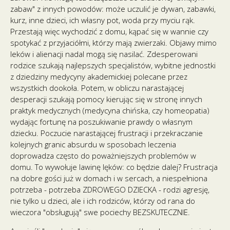
zabaw" z innych powodów: może uczulić je dywan, zabawki,
kurz, inne dzieci, ich własny pot, woda przy myciu rąk.
Przestają więc wychodzić z domu, kąpać się w wannie czy
spotykać z przyjaciółmi, którzy mają zwierzaki. Objawy mimo
leków i alienacji nadal mogą się nasilać. Zdesperowani
rodzice szukają najlepszych specjalistów, wybitne jednostki
z dziedziny medycyny akademickiej polecane przez
wszystkich dookoła. Potem, w obliczu narastającej
desperacji szukają pomocy kierując się w stronę innych
praktyk medycznych (medycyna chińska, czy homeopatia)
wydając fortunę na poszukiwanie prawdy o własnym
dziecku. Poczucie narastającej frustracji i przekraczanie
kolejnych granic absurdu w sposobach leczenia
doprowadza często do poważniejszych problemów w
domu. To wywołuje lawinę lęków: co będzie dalej? Frustracja
na dobre gości już w domach i w sercach, a niespełniona
potrzeba - potrzeba ZDROWEGO DZIECKA - rodzi agresję,
nie tylko u dzieci, ale i ich rodziców, którzy od rana do
wieczora "obsługują" swe pociechy BEZSKUTECZNIE.