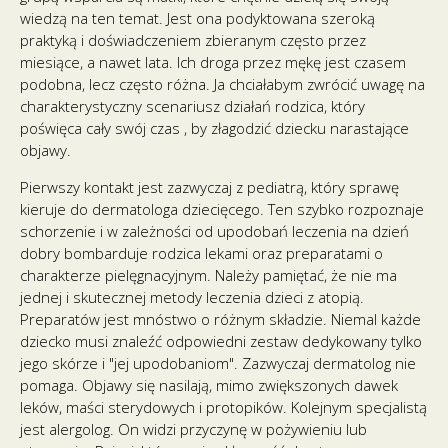
wiedzą na ten temat. Jest ona podyktowana szeroką
praktyką i doświadczeniem zbieranym często przez
miesiące, a nawet lata. Ich droga przez mękę jest czasem
podobna, lecz często różna. Ja chciałabym zwrócić uwagę na
charakterystyczny scenariusz działań rodzica, który
poświęca cały swój czas , by złagodzić dziecku narastające
objawy.
Pierwszy kontakt jest zazwyczaj z pediatrą, który sprawę
kieruje do dermatologa dziecięcego. Ten szybko rozpoznaje
schorzenie i w zależności od upodobań leczenia na dzień
dobry bombarduje rodzica lekami oraz preparatami o
charakterze pielęgnacyjnym. Należy pamiętać, że nie ma
jednej i skutecznej metody leczenia dzieci z atopią.
Preparatów jest mnóstwo o różnym składzie. Niemal każde
dziecko musi znaleźć odpowiedni zestaw dedykowany tylko
jego skórze i "jej upodobaniom". Zazwyczaj dermatolog nie
pomaga. Objawy się nasilają, mimo zwiększonych dawek
leków, maści sterydowych i protopików. Kolejnym specjalistą
jest alergolog. On widzi przyczynę w pożywieniu lub