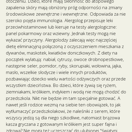
otoczeniu. Dzieci, które mają skłonność do atopowego
zapalenia skóry mają obniżony próg odporności na zmiany
środowiskowe zewnętrzne i wewnętrzne. Odpowiada za nie
szeroko pojęta immunologia. Alergolog przepisuje leki
przeciwhistaminowe lub kieruje na testy alergologiczne:
panel pokarmowy oraz wziewny. Jednak testy mogą nie
wykazać przyczyny. Alergolodzy zalecają więc najczęściej
dietę eliminacyjną połączoną z oczyszczeniem mieszkania z
dywanów, maskotek, kwiatków doniczkowych. Z diety na
początek wylatują: nabiał, cytrusy, owoce drobnopestkowe,
następnie seler, pomidor, ryby, skorupiaki, wołowina, jajka,
masło, wszelkie słodycze i wiele innych produktów,
pozbawiając dziecko wielu wartości odżywczych oraz przede
wszystkim dzieciństwa. Bo dzieci, które żywią się ryżem,
ziemniakami, królikiem, indykiem i wodą nie mogą chodzić do
przedszkola. Nikt nie będzie im tam specjalnie gotować. A
nawet jeśli rodzice wezmą na siebie ten obowiązek, to jak
wytłumaczyć przedszkolakowi, że naleśniki z serem, które
wszyscy jedzą są dla niego szkodliwe, natomiast brązowa
kasza gryczana z gotowanym królikiem jest super fajna i
zdrowa? Nie mogą też uczęszczać do ulubionej "świątyni