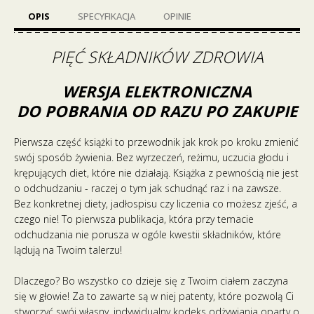
OPIS
SPECYFIKACJA
OPINIE
PIĘĆ SKŁADNIKÓW ZDROWIA
WERSJA ELEKTRONICZNA
DO POBRANIA OD RAZU PO ZAKUPIE
Pierwsza część książki to przewodnik jak krok po kroku zmienić
swój sposób żywienia. Bez wyrzeczeń, reżimu, uczucia głodu i
krępujących diet, które nie działają. Książka z pewnością nie jest
o odchudzaniu - raczej o tym jak schudnąć raz i na zawsze.
Bez konkretnej diety, jadłospisu czy liczenia co możesz zjeść, a
czego nie! To pierwsza publikacja, która przy temacie
odchudzania nie porusza w ogóle kwestii składników, które
lądują na Twoim talerzu!
Dlaczego? Bo wszystko co dzieje się z Twoim ciałem zaczyna
się w głowie! Za to zawarte są w niej patenty, które pozwolą Ci
stworzyć swój własny, indywidualny kodeks odżywiania oparty o