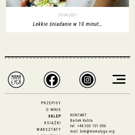
29.04.2021
Lekkie śniadanie w 10 minut…
PRZEPISY
O MNIE
KONTAKT:
SKLEP
Bartek Kulita
KSIĄŻKI
tel.
+48 503 101 006
WARSZTATY
mail:
bok@mamalyga.org